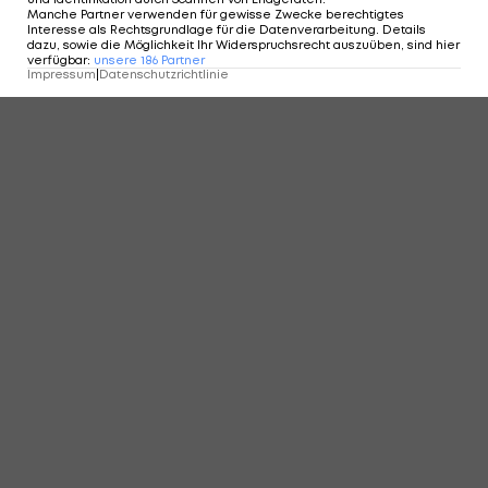
Manche Partner verwenden für gewisse Zwecke berechtigtes
Interesse als Rechtsgrundlage für die Datenverarbeitung. Details
dazu, sowie die Möglichkeit Ihr Widerspruchsrecht auszuüben, sind hier
verfügbar
:
unsere
186
Partner
KOMMENTARE
Impressum
|
Datenschutzrichtlinie