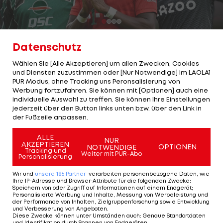
1/21
Foto: getty
Datenschutz
Michael Gregoritsch ist seit dem 2. März der
Wählen Sie [Alle Akzeptieren] um allen Zwecken, Cookies
und Diensten zuzustimmen oder [Nur Notwendige] im LAOLA1
österreichische Fußballer mit den zweitmeisten
PUR Modus, ohne Tracking uns Peronsalisierung von
Einsätzen in der Deutschen Bundesliga.
Werbung fortzufahren. Sie können mit [Optionen] auch eine
individuelle Auswahl zu treffen. Sie können Ihre Einstellungen
jederzeit über den Button links unten bzw. über den Link in
Nur ein Österreicher lief häufiger in der höchsten
der Fußzeile anpassen.
Liga unseres Nachbarlands auf.
ALLE
NUR
AKZEPTIEREN
LAOLA1
hat sich die 20 österreichischen Kicker mit
OPTIONEN
NOTWENDIGE
Tracking und
Weiter mit PUR-Abo
Personalisierung
den meisten Einsätzen in der Bundesliga
angeschaut:
Wir und
unsere
186
Partner
verarbeiten personenbezogene Daten, wie
Ihre IP-Adresse und Browser-Attribute für die folgenden Zwecke
:
Speichern von oder Zugriff auf Informationen auf einem Endgerät;
Personalisierte Werbung und Inhalte, Messung von Werbeleistung und
der Performance von Inhalten, Zielgruppenforschung sowie Entwicklung
1 VON 21
und Verbesserung von Angeboten
.
Diese Zwecke können unter Umständen auch
:
Genaue Standortdaten
und Identifikation durch Scannen von Endgeräten
.