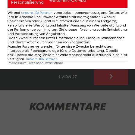
Wichtiger Hinweis: Aufgrund abweichender
Weiter mit PUR-Abo
Personalisierung
Angaben in verschiedenen Quellen beziehen sich
Wir und
unsere
186
Partner
verarbeiten personenbezogene Daten, wie
unsere Zahlen auf Angaben von Klubwebseiten
Ihre IP-Adresse und Browser-Attribute für die folgenden Zwecke
:
Speichern von oder Zugriff auf Informationen auf einem Endgerät;
und "Transfermarkt".
Personalisierte Werbung und Inhalte, Messung von Werbeleistung und
der Performance von Inhalten, Zielgruppenforschung sowie Entwicklung
und Verbesserung von Angeboten
.
In einer Ausgabe der Ansapanier beleuchteten
Diese Zwecke können unter Umständen auch
:
Genaue Standortdaten
und Identifikation durch Scannen von Endgeräten
.
wir bereits die bekanntesten Fußballer, die ihre
Manche Partner verwenden für gewisse Zwecke berechtigtes
Interesse als Rechtsgrundlage für die Datenverarbeitung. Details
gesamte Karriere bei einem Klub verbrachten >>>
dazu, sowie die Möglichkeit Ihr Widerspruchsrecht auszuüben, sind hier
verfügbar
:
unsere
186
Partner
Impressum
|
Datenschutzrichtlinie
1 VON 27
KOMMENTARE