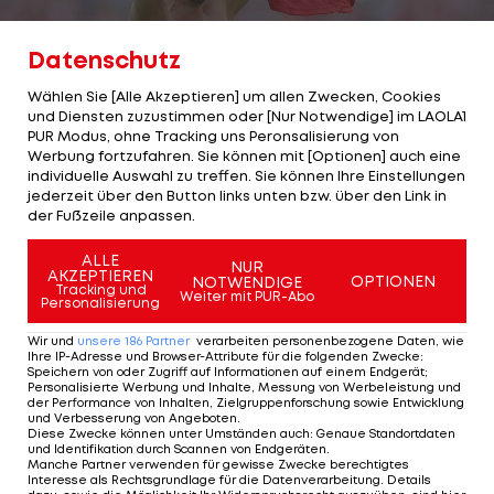
Datenschutz
Wählen Sie [Alle Akzeptieren] um allen Zwecken, Cookies
und Diensten zuzustimmen oder [Nur Notwendige] im LAOLA1
2/23
Foto: getty
PUR Modus, ohne Tracking uns Peronsalisierung von
Werbung fortzufahren. Sie können mit [Optionen] auch eine
#18 - Franck Ribéry - 30 Millionen Euro
individuelle Auswahl zu treffen. Sie können Ihre Einstellungen
jederzeit über den Button links unten bzw. über den Link in
der Fußzeile anpassen.
Position:
Linksaußen
ALLE
Abgebender Verein:
Olympique Marseille
NUR
AKZEPTIEREN
OPTIONEN
NOTWENDIGE
Tracking und
(2007/08)
Weiter mit PUR-Abo
Personalisierung
Wir und
unsere
186
Partner
verarbeiten personenbezogene Daten, wie
Ihre IP-Adresse und Browser-Attribute für die folgenden Zwecke
:
Speichern von oder Zugriff auf Informationen auf einem Endgerät;
2 VON 23
Personalisierte Werbung und Inhalte, Messung von Werbeleistung und
der Performance von Inhalten, Zielgruppenforschung sowie Entwicklung
und Verbesserung von Angeboten
.
Diese Zwecke können unter Umständen auch
:
Genaue Standortdaten
und Identifikation durch Scannen von Endgeräten
.
Manche Partner verwenden für gewisse Zwecke berechtigtes
KOMMENTARE
Interesse als Rechtsgrundlage für die Datenverarbeitung. Details