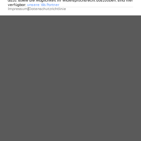
dazu, sowie die Möglichkeit Ihr Widerspruchsrecht auszuüben, sind hier
verfügbar
:
unsere
186
Partner
Impressum
|
Datenschutzrichtlinie