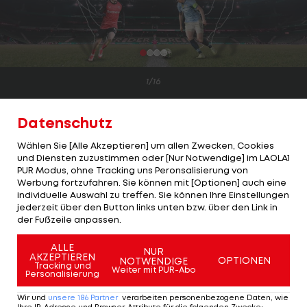
1/16
Die finale Saisonphase rückt näher – der perfekte
Datenschutz
Zeitpunkt, um tiefere Einblicke in verborgene
Wählen Sie [Alle Akzeptieren] um allen Zwecken, Cookies
Leistungsdaten zu werfen. Heute geht es um
und Diensten zuzustimmen oder [Nur Notwendige] im LAOLA1
Spieler, die nicht immer im Rampenlicht stehen.
PUR Modus, ohne Tracking uns Peronsalisierung von
Werbung fortzufahren. Sie können mit [Optionen] auch eine
LAOLA1
präsentiert die besten Spielmacher
individuelle Auswahl zu treffen. Sie können Ihre Einstellungen
jederzeit über den Button links unten bzw. über den Link in
Europas! Basierend ausschließlich auf Statistiken
der Fußzeile anpassen.
haben wir mit Hilfe von "fbref" die 15 Spieler mit
ALLE
den meisten schusserzeugenden Aktionen pro 90
NUR
AKZEPTIEREN
OPTIONEN
NOTWENDIGE
Tracking und
Minuten ermittelt.
Weiter mit PUR-Abo
Personalisierung
Diese "Schattenstars" der Top-5-Ligen werden nur
Wir und
unsere
186
Partner
verarbeiten personenbezogene Daten, wie
Ihre IP-Adresse und Browser-Attribute für die folgenden Zwecke
: