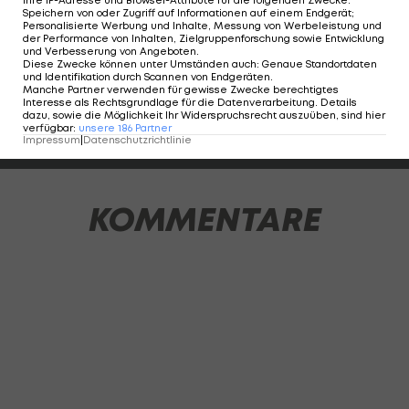
berücksichtigt, wenn sie mindestens 30 Prozent
Speichern von oder Zugriff auf Informationen auf einem Endgerät;
Personalisierte Werbung und Inhalte, Messung von Werbeleistung und
der bisher absolvierten Spielminuten auf dem
der Performance von Inhalten, Zielgruppenforschung sowie Entwicklung
und Verbesserung von Angeboten
.
Feld standen.
Diese Zwecke können unter Umständen auch
:
Genaue Standortdaten
und Identifikation durch Scannen von Endgeräten
.
Manche Partner verwenden für gewisse Zwecke berechtigtes
Interesse als Rechtsgrundlage für die Datenverarbeitung. Details
dazu, sowie die Möglichkeit Ihr Widerspruchsrecht auszuüben, sind hier
verfügbar
:
unsere
186
Partner
1 VON 16
Impressum
|
Datenschutzrichtlinie
KOMMENTARE