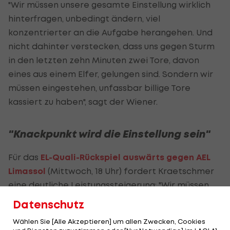
"Wir müssen unsere gesamte Einstellung wirklich
hinterfragen, unbedingt ändern, viel
konzentrierter an die Aufgabe herangehen. Und
nicht dahinter verstecken, dass uns gegen Sturm
in den letzten zehn Minuten zwei Tore, davon
eines aus einem Elfer, gelungen sind. Sondern wir
müssen eingestehen, unfassbar billige Tore
kassiert zu haben", sagt der Wiener.
"Knackpunkt wird die Einstellung sein"
Für das
EL-Quali-Rückspiel auswärts gegen AEL
Limassol
(Mittwoch, 18 Uhr) fordert Kraetschmer
eine deutliche Leistungssteigerung: "Wir müssen
auf Zypern einfach ganz anders auftreten. Wir
Datenschutz
haben Sturm ja quasi eingeladen, drei Tore zu
Wählen Sie [Alle Akzeptieren] um allen Zwecken, Cookies
erzielen. Mit einem solchen Auftritt werden wir