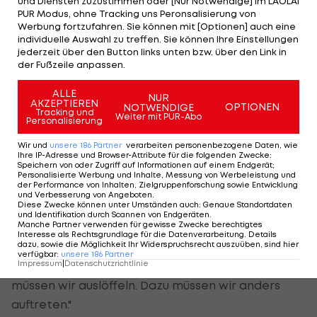
und Diensten zuzustimmen oder [Nur Notwendige] im LAOLA1
auf Zypern sicherlich keine Chance haben."
PUR Modus, ohne Tracking uns Peronsalisierung von
Werbung fortzufahren. Sie können mit [Optionen] auch eine
individuelle Auswahl zu treffen. Sie können Ihre Einstellungen
"Der Knackpunkt wird die Einstellung unserer
jederzeit über den Button links unten bzw. über den Link in
Mannschaft sein. Es geht darum, wie wir dort
der Fußzeile anpassen.
auftreten, nämlich ganz anders als zuletzt", erklärt
ALLE
NUR
der FAK-Boss weiter.
AKZEPTIEREN
OPTIONEN
NOTWENDIGE
Tracking und
Weiter mit PUR-Abo
Personalisierung
Auch das
Wiener Derby
am Sonntag hat er schon
Wir und
unsere
186
Partner
verarbeiten personenbezogene Daten, wie
im Blick: "Wir fahren wieder einmal in einer
Ihre IP-Adresse und Browser-Attribute für die folgenden Zwecke
:
Speichern von oder Zugriff auf Informationen auf einem Endgerät;
schwierigen Ausgangsposition nach Hütteldorf.
Personalisierte Werbung und Inhalte, Messung von Werbeleistung und
der Performance von Inhalten, Zielgruppenforschung sowie Entwicklung
Daran sind wir selbst schuld. Es wird nicht leicht,
und Verbesserung von Angeboten
.
Diese Zwecke können unter Umständen auch
:
Genaue Standortdaten
da Rapid natürlich einen Aufschwung hat. Das
und Identifikation durch Scannen von Endgeräten
.
Manche Partner verwenden für gewisse Zwecke berechtigtes
Match wird ausverkauft sein, eine sehr aggressive
Interesse als Rechtsgrundlage für die Datenverarbeitung. Details
dazu, sowie die Möglichkeit Ihr Widerspruchsrecht auszuüben, sind hier
Stimmung gegen die Austria herrschen. Diese
verfügbar
:
unsere
186
Partner
Impressum
|
Datenschutzrichtlinie
Suppe haben wir uns selbst eingebrockt, die
müssen wir auslöffeln. Dazu müssen wir anders
auftreten."