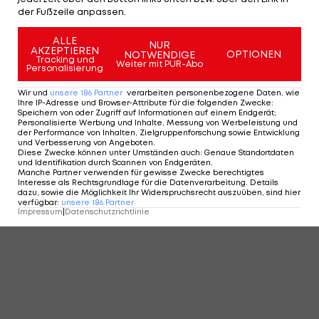
der Fußzeile anpassen.
ALLE
NUR
KOMMENTARE
AKZEPTIEREN
OPTIONEN
NOTWENDIGE
Tracking und
Weiter mit PUR-Abo
Personalisierung
Wir und
unsere
186
Partner
verarbeiten personenbezogene Daten, wie
Ihre IP-Adresse und Browser-Attribute für die folgenden Zwecke
:
Speichern von oder Zugriff auf Informationen auf einem Endgerät;
Personalisierte Werbung und Inhalte, Messung von Werbeleistung und
der Performance von Inhalten, Zielgruppenforschung sowie Entwicklung
und Verbesserung von Angeboten
.
Diese Zwecke können unter Umständen auch
:
Genaue Standortdaten
und Identifikation durch Scannen von Endgeräten
.
Manche Partner verwenden für gewisse Zwecke berechtigtes
Interesse als Rechtsgrundlage für die Datenverarbeitung. Details
dazu, sowie die Möglichkeit Ihr Widerspruchsrecht auszuüben, sind hier
verfügbar
:
unsere
186
Partner
Impressum
|
Datenschutzrichtlinie