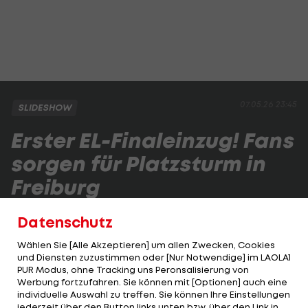
07.05.26 23:45
SLIDESHOW
Erster EL-Finaleinzug! Fans
sorgen für Platzsturm in
Freiburg
Datenschutz
Wählen Sie [Alle Akzeptieren] um allen Zwecken, Cookies
3/9
Foto: GETTY
und Diensten zuzustimmen oder [Nur Notwendige] im LAOLA1
PUR Modus, ohne Tracking uns Peronsalisierung von
Werbung fortzufahren. Sie können mit [Optionen] auch eine
individuelle Auswahl zu treffen. Sie können Ihre Einstellungen
3 VON 9
jederzeit über den Button links unten bzw. über den Link in