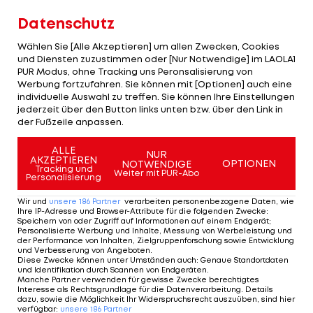
Datenschutz
Gegen den SC Braga setzt man sich im Halbfinal-
Rückspiel vor Heimpublikum mit 3:1 durch und
Wählen Sie [Alle Akzeptieren] um allen Zwecken, Cookies
bucht damit das Finalticket für die UEFA Europa
und Diensten zuzustimmen oder [Nur Notwendige] im LAOLA1
PUR Modus, ohne Tracking uns Peronsalisierung von
League.
Werbung fortzufahren. Sie können mit [Optionen] auch eine
individuelle Auswahl zu treffen. Sie können Ihre Einstellungen
Die Fans sind daraufhin nicht mehr auf den
jederzeit über den Button links unten bzw. über den Link in
der Fußzeile anpassen.
Rängen zu halten und stürmen den Platz.
ALLE
NUR
Die besten Bilder:
AKZEPTIEREN
OPTIONEN
NOTWENDIGE
Tracking und
Weiter mit PUR-Abo
Personalisierung
Wir und
unsere
186
Partner
verarbeiten personenbezogene Daten, wie
1 VON 9
Ihre IP-Adresse und Browser-Attribute für die folgenden Zwecke
:
Speichern von oder Zugriff auf Informationen auf einem Endgerät;
Personalisierte Werbung und Inhalte, Messung von Werbeleistung und
der Performance von Inhalten, Zielgruppenforschung sowie Entwicklung
und Verbesserung von Angeboten
.
Diese Zwecke können unter Umständen auch
:
Genaue Standortdaten
KOMMENTARE
und Identifikation durch Scannen von Endgeräten
.
Manche Partner verwenden für gewisse Zwecke berechtigtes
Interesse als Rechtsgrundlage für die Datenverarbeitung. Details
dazu, sowie die Möglichkeit Ihr Widerspruchsrecht auszuüben, sind hier
verfügbar
:
unsere
186
Partner