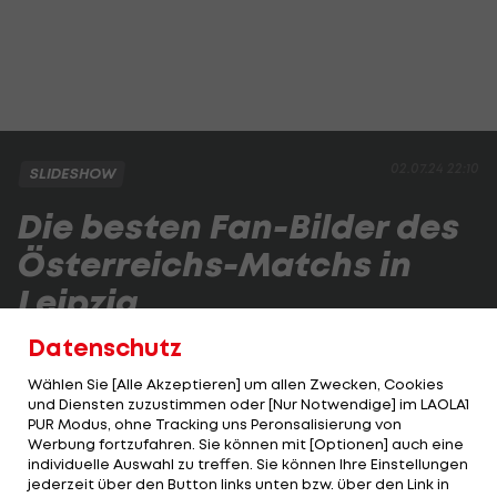
02.07.24 22:10
SLIDESHOW
Die besten Fan-Bilder des
Österreichs-Matchs in
Leipzig
Datenschutz
3 VON 21
Wählen Sie [Alle Akzeptieren] um allen Zwecken, Cookies
und Diensten zuzustimmen oder [Nur Notwendige] im LAOLA1
PUR Modus, ohne Tracking uns Peronsalisierung von
Werbung fortzufahren. Sie können mit [Optionen] auch eine
individuelle Auswahl zu treffen. Sie können Ihre Einstellungen
KOMMENTARE
jederzeit über den Button links unten bzw. über den Link in