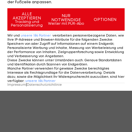
der Fußzeile anpassen.
ALLE
NUR
AKZEPTIEREN
OPTIONEN
NOTWENDIGE
Tracking und
Weiter mit PUR-Abo
Personalisierung
Wir und
unsere
186
Partner
verarbeiten personenbezogene Daten, wie
Ihre IP-Adresse und Browser-Attribute für die folgenden Zwecke
:
Speichern von oder Zugriff auf Informationen auf einem Endgerät;
Personalisierte Werbung und Inhalte, Messung von Werbeleistung und
der Performance von Inhalten, Zielgruppenforschung sowie Entwicklung
und Verbesserung von Angeboten
.
Diese Zwecke können unter Umständen auch
:
Genaue Standortdaten
und Identifikation durch Scannen von Endgeräten
.
Manche Partner verwenden für gewisse Zwecke berechtigtes
Interesse als Rechtsgrundlage für die Datenverarbeitung. Details
dazu, sowie die Möglichkeit Ihr Widerspruchsrecht auszuüben, sind hier
verfügbar
:
unsere
186
Partner
Impressum
|
Datenschutzrichtlinie