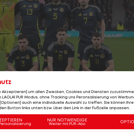
hutz
le Akzeptieren] um allen Zwecken, Cookies und Diensten zuzustimme
 LAOLA1 PUR Modus, ohne Tracking uns Peronsalisierung von Werbung
[Optionen] auch eine individuelle Auswahl zu treffen. Sie können Ihre
den Button links unten bzw. über den Link in der Fußzeile anpassen.
1/24
Foto: getty
ZEPTIEREN
NUR NOTWENDIGE
OPTI
me an der EURO 2020 zu einer EM-Endrunde geschafft.
Personalisierung
Weiter mit PUR-Abo
hland ist man gleich am ersten Turniertag (14.6) gege