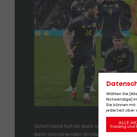
Datensc
Wählen Sie [Al
Notwendige] im
Sie können mit 
jederzeit über 
ALLE AK
Schottland hat es auch nach der Teilnah
Tracking und 
Beim anstehenden Großereignis in Deutsc