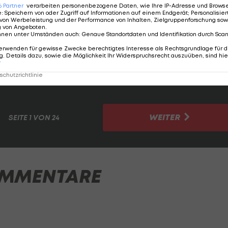
6
Partner
verarbeiten personenbezogene Daten, wie Ihre IP-Adresse und Browser-
e
:
Speichern von oder Zugriff auf Informationen auf einem Endgerät; Personalisi
von Werbeleistung und der Performance von Inhalten, Zielgruppenforschung sow
g von Angeboten
.
gegen die Schweiz (19.6) und Ungarn (23.6) erfolgreich
nnen unter Umständen auch
:
Genaue Standortdaten und Identifikation durch Sca
Erreichen einer K.o.-Phase bei einer
erwenden für gewisse Zwecke berechtigtes Interesse als Rechtsgrundlage für d
. Details dazu, sowie die Möglichkeit Ihr Widerspruchsrecht auszuüben, sind hie
 lassen.
r
chutzrichtlinie
Schotten zum Durchklicken:
WEITER
SEITE
1 VON 24
MMENTARE