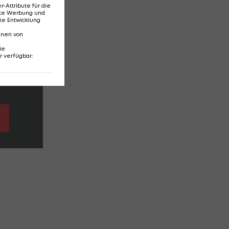
Attribute für die
erte Werbung und
ie Entwicklung
nnen von
ie
r verfügbar
: