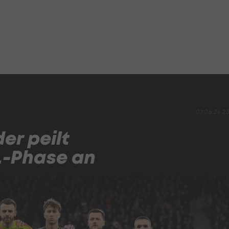
07.06.24 2
er peilt
o.-Phase an