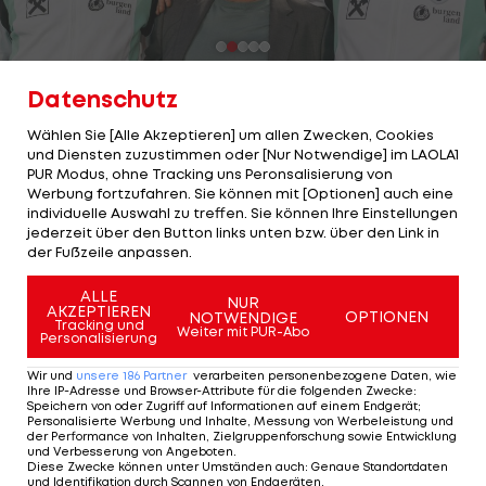
2/25
Foto: GEPA
Datenschutz
Ralf Rangnick
Wählen Sie [Alle Akzeptieren] um allen Zwecken, Cookies
und Diensten zuzustimmen oder [Nur Notwendige] im LAOLA1
Österreich
PUR Modus, ohne Tracking uns Peronsalisierung von
Werbung fortzufahren. Sie können mit [Optionen] auch eine
individuelle Auswahl zu treffen. Sie können Ihre Einstellungen
Nationalität:
Deutschland
jederzeit über den Button links unten bzw. über den Link in
der Fußzeile anpassen.
Im Amt seit:
1. Juni 2022
ALLE
NUR
Größte Erfolge als Coach:
EM-Teilnahme (2024),
AKZEPTIEREN
OPTIONEN
NOTWENDIGE
Tracking und
Weiter mit PUR-Abo
DFB Pokal (2010/11), Deutscher Supercup (2012),
Personalisierung
Deutscher Zweitliga-Meister (2001/02)
Wir und
unsere
186
Partner
verarbeiten personenbezogene Daten, wie
Ihre IP-Adresse und Browser-Attribute für die folgenden Zwecke
:
Speichern von oder Zugriff auf Informationen auf einem Endgerät;
Personalisierte Werbung und Inhalte, Messung von Werbeleistung und
der Performance von Inhalten, Zielgruppenforschung sowie Entwicklung
2 VON 25
und Verbesserung von Angeboten
.
Diese Zwecke können unter Umständen auch
:
Genaue Standortdaten
und Identifikation durch Scannen von Endgeräten
.