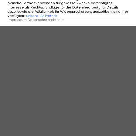
Manche Partner verwenden für gewisse Zwecke berechtigtes
Interesse als Rechtsgrundlage für die Datenverarbeitung. Details
dazu, sowie die Möglichkeit Ihr Widerspruchsrecht auszuüben, sind hier
KOMMENTARE
verfügbar
:
unsere
186
Partner
Impressum
|
Datenschutzrichtlinie