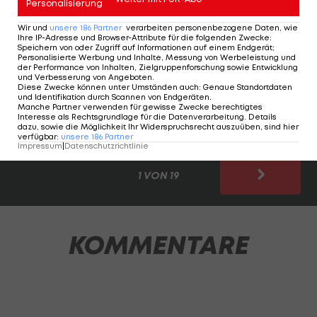
Personalisierung
Klubs Europas, andere hoffen noch auf den
Wir und
unsere
186
Partner
verarbeiten personenbezogene Daten, wie
großen Sprung. Nur eines steht fest, auf jene
Ihre IP-Adresse und Browser-Attribute für die folgenden Zwecke
:
Speichern von oder Zugriff auf Informationen auf einem Endgerät;
jungen Kicker gilt es bei der bevorstehenden
Personalisierte Werbung und Inhalte, Messung von Werbeleistung und
der Performance von Inhalten, Zielgruppenforschung sowie Entwicklung
EURO ganz besonders zu achten:
und Verbesserung von Angeboten
.
Diese Zwecke können unter Umständen auch
:
Genaue Standortdaten
und Identifikation durch Scannen von Endgeräten
.
Jetzt tippen und gewinnen beim EM-Tippspiel
Manche Partner verwenden für gewisse Zwecke berechtigtes
Interesse als Rechtsgrundlage für die Datenverarbeitung. Details
von LAOLA1 >>>
dazu, sowie die Möglichkeit Ihr Widerspruchsrecht auszuüben, sind hier
verfügbar
:
unsere
186
Partner
Impressum
|
Datenschutzrichtlinie
1 VON 19
KOMMENTARE