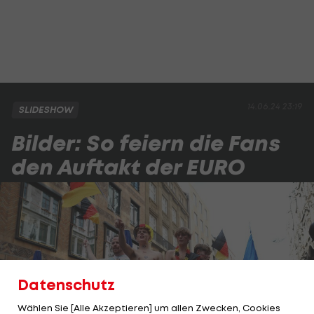
14.06.24 23:19
SLIDESHOW
Bilder: So feiern die Fans
den Auftakt der EURO
Datenschutz
Wählen Sie [Alle Akzeptieren] um allen Zwecken, Cookies