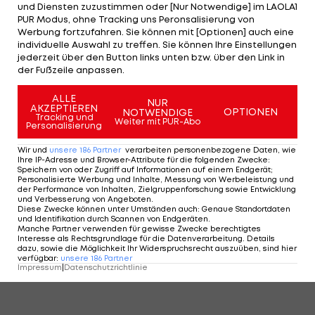
und Diensten zuzustimmen oder [Nur Notwendige] im LAOLA1
PUR Modus, ohne Tracking uns Peronsalisierung von
Werbung fortzufahren. Sie können mit [Optionen] auch eine
individuelle Auswahl zu treffen. Sie können Ihre Einstellungen
jederzeit über den Button links unten bzw. über den Link in
2/21
Foto: getty
der Fußzeile anpassen.
ALLE
NUR
2 VON 21
AKZEPTIEREN
OPTIONEN
NOTWENDIGE
Tracking und
Weiter mit PUR-Abo
Personalisierung
Wir und
unsere
186
Partner
verarbeiten personenbezogene Daten, wie
Ihre IP-Adresse und Browser-Attribute für die folgenden Zwecke
:
KOMMENTARE
Speichern von oder Zugriff auf Informationen auf einem Endgerät;
Personalisierte Werbung und Inhalte, Messung von Werbeleistung und
der Performance von Inhalten, Zielgruppenforschung sowie Entwicklung
und Verbesserung von Angeboten
.
Diese Zwecke können unter Umständen auch
:
Genaue Standortdaten
und Identifikation durch Scannen von Endgeräten
.
Manche Partner verwenden für gewisse Zwecke berechtigtes
Interesse als Rechtsgrundlage für die Datenverarbeitung. Details
dazu, sowie die Möglichkeit Ihr Widerspruchsrecht auszuüben, sind hier
verfügbar
:
unsere
186
Partner
Impressum
|
Datenschutzrichtlinie