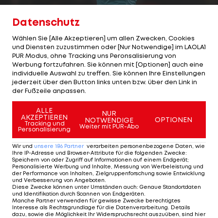
Datenschutz
Wählen Sie [Alle Akzeptieren] um allen Zwecken, Cookies
3/27
Foto: getty
und Diensten zuzustimmen oder [Nur Notwendige] im LAOLA1
Jordan Pickford (30)
PUR Modus, ohne Tracking uns Peronsalisierung von
Werbung fortzufahren. Sie können mit [Optionen] auch eine
individuelle Auswahl zu treffen. Sie können Ihre Einstellungen
Position:
Torwart
jederzeit über den Button links unten bzw. über den Link in
der Fußzeile anpassen.
Verein:
FC Everton
ALLE
NUR
AKZEPTIEREN
OPTIONEN
NOTWENDIGE
Marktwert:
22 Mio. Euro
Tracking und
Weiter mit PUR-Abo
Personalisierung
Wir und
unsere
186
Partner
verarbeiten personenbezogene Daten, wie
Ihre IP-Adresse und Browser-Attribute für die folgenden Zwecke
:
3 VON 27
Speichern von oder Zugriff auf Informationen auf einem Endgerät;
Personalisierte Werbung und Inhalte, Messung von Werbeleistung und
der Performance von Inhalten, Zielgruppenforschung sowie Entwicklung
und Verbesserung von Angeboten
.
Diese Zwecke können unter Umständen auch
:
Genaue Standortdaten
und Identifikation durch Scannen von Endgeräten
.
KOMMENTARE
Manche Partner verwenden für gewisse Zwecke berechtigtes
Interesse als Rechtsgrundlage für die Datenverarbeitung. Details
dazu, sowie die Möglichkeit Ihr Widerspruchsrecht auszuüben, sind hier