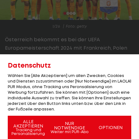
1/26
Foto: getty
Österreich bekommt es bei der UEFA
Europameisterschaft 2024 mit Frankreich, Polen
und den Niederlanden mit drei starken
Datenschutz
Gruppengegnern zu tun.
Wählen Sie [Alle Akzeptieren] um allen Zwecken, Cookies
Neben den Franzosen werden vor allem die mit
und Diensten zuzustimmen oder [Nur Notwendige] im LAOLA1
Superstars gespickten Niederländer eine ganz
PUR Modus, ohne Tracking uns Peronsalisierung von
Werbung fortzufahren. Sie können mit [Optionen] auch eine
harte Nuss für die ÖFB-Truppe.
individuelle Auswahl zu treffen. Sie können Ihre Einstellungen
jederzeit über den Button links unten bzw. über den Link in
Dabei müssen die Niederländer auf Barca-Star
der Fußzeile anpassen.
Frenkie de Jong verletzungsbedingt verzichten.
ALLE
NUR
Auch Teun Koopmeiners von Europa-League-
AKZEPTIEREN
OPTIONEN
NOTWENDIGE
Tracking und
Weiter mit PUR-Abo
Sieger Atalanta Bergamo fällt aus. Dazu musste
Personalisierung