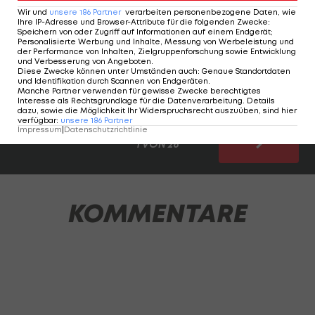
Bondscoach Ronald Koeman am letzten Drücker
Wir und
unsere
186
Partner
verarbeiten personenbezogene Daten, wie
Ihre IP-Adresse und Browser-Attribute für die folgenden Zwecke
:
auch noch einen Stürmer austauschen.
Alle Infos
Speichern von oder Zugriff auf Informationen auf einem Endgerät;
>>>
Personalisierte Werbung und Inhalte, Messung von Werbeleistung und
der Performance von Inhalten, Zielgruppenforschung sowie Entwicklung
und Verbesserung von Angeboten
.
Diese Zwecke können unter Umständen auch
:
Genaue Standortdaten
Der endgültige Niederlande-Kader zum
und Identifikation durch Scannen von Endgeräten
.
Durchklicken:
Manche Partner verwenden für gewisse Zwecke berechtigtes
Interesse als Rechtsgrundlage für die Datenverarbeitung. Details
dazu, sowie die Möglichkeit Ihr Widerspruchsrecht auszuüben, sind hier
verfügbar
:
unsere
186
Partner
Impressum
|
Datenschutzrichtlinie
1 VON 26
KOMMENTARE