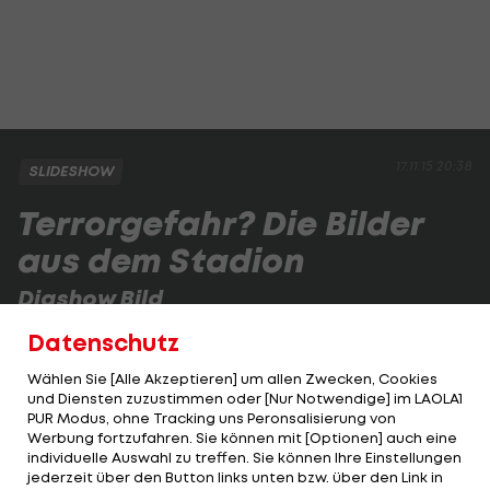
17.11.15 20:38
SLIDESHOW
Terrorgefahr? Die Bilder
aus dem Stadion
Diashow Bild
Das Testspiel zwischen Deutschland und den
Datenschutz
Niederlanden wird kurzfristig abgesagt.
Wählen Sie [Alle Akzeptieren] um allen Zwecken, Cookies
und Diensten zuzustimmen oder [Nur Notwendige] im LAOLA1
PUR Modus, ohne Tracking uns Peronsalisierung von
1 VON 20
Werbung fortzufahren. Sie können mit [Optionen] auch eine
individuelle Auswahl zu treffen. Sie können Ihre Einstellungen
jederzeit über den Button links unten bzw. über den Link in