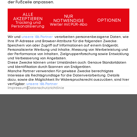
der Fußzeile anpassen.
KOMMENTARE
ALLE
NUR
AKZEPTIEREN
OPTIONEN
NOTWENDIGE
Tracking und
Weiter mit PUR-Abo
Personalisierung
Wir und
unsere
186
Partner
verarbeiten personenbezogene Daten, wie
Ihre IP-Adresse und Browser-Attribute für die folgenden Zwecke
:
Speichern von oder Zugriff auf Informationen auf einem Endgerät;
Personalisierte Werbung und Inhalte, Messung von Werbeleistung und
der Performance von Inhalten, Zielgruppenforschung sowie Entwicklung
und Verbesserung von Angeboten
.
Diese Zwecke können unter Umständen auch
:
Genaue Standortdaten
und Identifikation durch Scannen von Endgeräten
.
Manche Partner verwenden für gewisse Zwecke berechtigtes
Interesse als Rechtsgrundlage für die Datenverarbeitung. Details
dazu, sowie die Möglichkeit Ihr Widerspruchsrecht auszuüben, sind hier
verfügbar
:
unsere
186
Partner
Impressum
|
Datenschutzrichtlinie