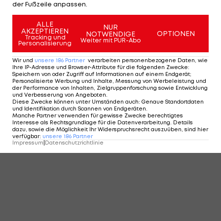
der Fußzeile anpassen.
ALLE
KOMMENTARE
NUR
AKZEPTIEREN
OPTIONEN
NOTWENDIGE
Tracking und
Weiter mit PUR-Abo
Personalisierung
Wir und
unsere
186
Partner
verarbeiten personenbezogene Daten, wie
Ihre IP-Adresse und Browser-Attribute für die folgenden Zwecke
:
Speichern von oder Zugriff auf Informationen auf einem Endgerät;
Personalisierte Werbung und Inhalte, Messung von Werbeleistung und
der Performance von Inhalten, Zielgruppenforschung sowie Entwicklung
und Verbesserung von Angeboten
.
Diese Zwecke können unter Umständen auch
:
Genaue Standortdaten
und Identifikation durch Scannen von Endgeräten
.
Manche Partner verwenden für gewisse Zwecke berechtigtes
Interesse als Rechtsgrundlage für die Datenverarbeitung. Details
dazu, sowie die Möglichkeit Ihr Widerspruchsrecht auszuüben, sind hier
verfügbar
:
unsere
186
Partner
Impressum
|
Datenschutzrichtlinie