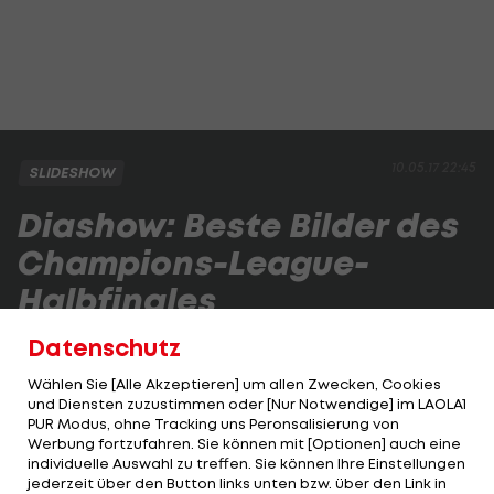
10.05.17 22:45
SLIDESHOW
Diashow: Beste Bilder des
Champions-League-
Halbfinales
Datenschutz
Real Madrid wird Juventus Turin im Champions-
League-Finale fordern! Die besten Bilder:
Wählen Sie [Alle Akzeptieren] um allen Zwecken, Cookies
und Diensten zuzustimmen oder [Nur Notwendige] im LAOLA1
PUR Modus, ohne Tracking uns Peronsalisierung von
Werbung fortzufahren. Sie können mit [Optionen] auch eine
1 VON 23
individuelle Auswahl zu treffen. Sie können Ihre Einstellungen
jederzeit über den Button links unten bzw. über den Link in