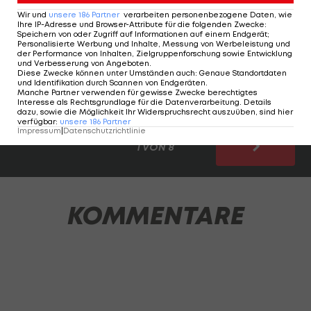
Wir und
unsere
186
Partner
verarbeiten personenbezogene Daten, wie
LAOLA1 blickt vor dem erneuten CL-Halbfinal-
Ihre IP-Adresse und Browser-Attribute für die folgenden Zwecke
:
Speichern von oder Zugriff auf Informationen auf einem Endgerät;
Aufeinandertreffen zwischen Barcelona und Inter
Personalisierte Werbung und Inhalte, Messung von Werbeleistung und
der Performance von Inhalten, Zielgruppenforschung sowie Entwicklung
Mailand (Mittwoch, ab 21:00 Uhr im
LIVE-Ticker
) auf
und Verbesserung von Angeboten
.
Diese Zwecke können unter Umständen auch
:
Genaue Standortdaten
eines der denkwürdigsten Semifinal-Duelle der
und Identifikation durch Scannen von Endgeräten
.
Manche Partner verwenden für gewisse Zwecke berechtigtes
Geschichte der Königsklasse zurück.
Interesse als Rechtsgrundlage für die Datenverarbeitung. Details
dazu, sowie die Möglichkeit Ihr Widerspruchsrecht auszuüben, sind hier
verfügbar
:
unsere
186
Partner
Impressum
|
Datenschutzrichtlinie
1 VON 8
KOMMENTARE