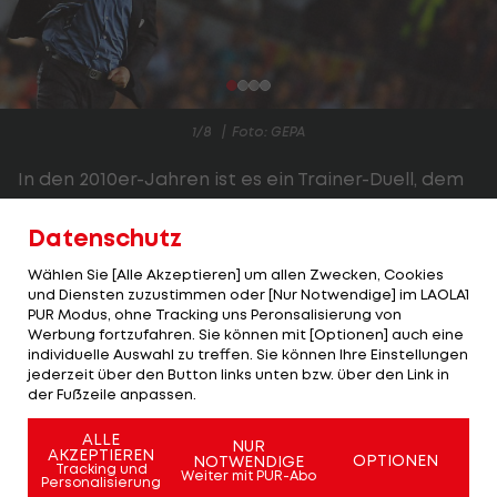
1/8
Foto: GEPA
In den 2010er-Jahren ist es ein Trainer-Duell, dem
die gesamte Fußball-Welt entgegenfiebert:
Datenschutz
Guardiola gegen Mourinho.
Wählen Sie [Alle Akzeptieren] um allen Zwecken, Cookies
Noch vor den hitzigen Clasico-Duellen kommt es
und Diensten zuzustimmen oder [Nur Notwendige] im LAOLA1
2010 im Halbfinale der UEFA Champions League
PUR Modus, ohne Tracking uns Peronsalisierung von
Werbung fortzufahren. Sie können mit [Optionen] auch eine
zum ersten großen Gipfeltreffen der beiden
individuelle Auswahl zu treffen. Sie können Ihre Einstellungen
Trainer-Giganten in einem K.o.-Duell.
jederzeit über den Button links unten bzw. über den Link in
der Fußzeile anpassen.
Peps "absoluter Fußball" gegen Mourinhos "Anti-
ALLE
NUR
Tiki-Taka". Der vielleicht beste FC Barcelona aller
AKZEPTIEREN
OPTIONEN
NOTWENDIGE
Tracking und
Weiter mit PUR-Abo
Zeiten gegen Triple-Sieger Inter Mailand.
Personalisierung