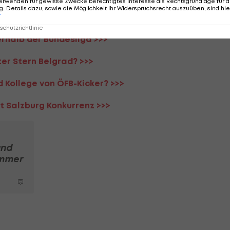
erwenden für gewisse Zwecke berechtigtes Interesse als Rechtsgrundlage für d
. Details dazu, sowie die Möglichkeit Ihr Widerspruchsrecht auszuüben, sind hie
r
chutzrichtlinie
rhalb der Bundesliga >>>
ter Stern Belgrad? >>>
d Kollege von ÖFB-Kicker? >>>
t Salzburg Konkurrenz >>>
und
ommer