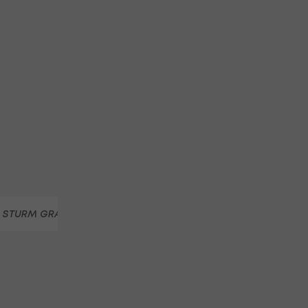
 STURM GRAZ
SK RAPID II
FC LIEFERING
TSV HARTBE