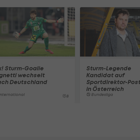
x! Sturm-Goalie
Sturm-Legende
gnetti wechselt
Kandidat auf
ach Deutschland
Sportdirektor-Pos
in Österreich
nternational
Bundesliga
8