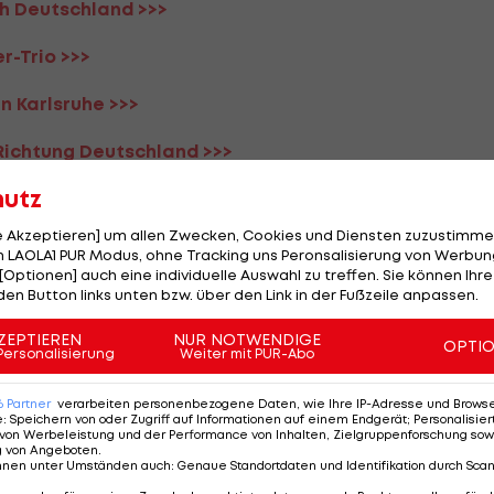
ch Deutschland >>>
r-Trio >>>
an Karlsruhe >>>
 Richtung Deutschland >>>
hutz
um SK Rapid weiter? >>>
le Akzeptieren] um allen Zwecken, Cookies und Diensten zuzustimme
pielern? >>>
 LAOLA1 PUR Modus, ohne Tracking uns Peronsalisierung von Werbung
[Optionen] auch eine individuelle Auswahl zu treffen. Sie können Ihre
bwehrspieler >>>
den Button links unten bzw. über den Link in der Fußzeile anpassen.
ZEPTIEREN
NUR NOTWENDIGE
OPTI
Personalisierung
Weiter mit PUR-Abo
weizer Abwehr-Juwel aus >>>
6
Partner
verarbeiten personenbezogene Daten, wie Ihre IP-Adresse und Browser-
e
:
Speichern von oder Zugriff auf Informationen auf einem Endgerät; Personalisi
 Hoffenheim >>>
von Werbeleistung und der Performance von Inhalten, Zielgruppenforschung sow
g von Angeboten
.
nnen unter Umständen auch
:
Genaue Standortdaten und Identifikation durch Sca
>>>