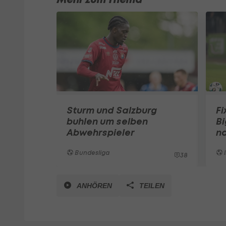
Sturm und Salzburg
Fi
buhlen um selben
Bi
Abwehrspieler
n
Bundesliga
I
38
ANHÖREN
TEILEN