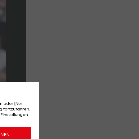
n oder [Nur
 fortzufahren.
 Einstellungen
ONEN