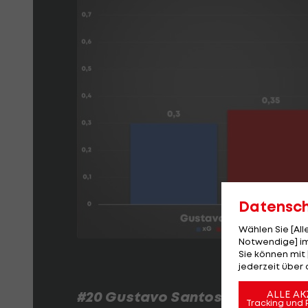
Datensc
Wählen Sie [Al
Notwendige] im
Sie können mit 
jederzeit über 
#20 Gustavo Santos (Altach)
ALLE AK
Tracking und 