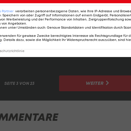
6
Partner
verarbeiten personenbezogene Daten, wie Ihre IP-Adresse und Browser-
e
:
Speichern von oder Zugriff auf Informationen auf einem Endgerät; Personalisi
von Werbeleistung und der Performance von Inhalten, Zielgruppenforschung sow
g von Angeboten
.
nnen unter Umständen auch
:
Genaue Standortdaten und Identifikation durch Sca
erwenden für gewisse Zwecke berechtigtes Interesse als Rechtsgrundlage für d
. Details dazu, sowie die Möglichkeit Ihr Widerspruchsrecht auszuüben, sind hie
r
alotelli" mit dem Wechsel in die Bundesliga abgelegt,
chutzrichtlinie
nehme Spielweise, die ihn immer wieder gefährlich vor
WEITER
SEITE
3 VON 23
MMENTARE