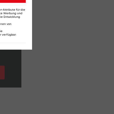
Attribute für die
erte Werbung und
ie Entwicklung
nnen von
ie
r verfügbar
: