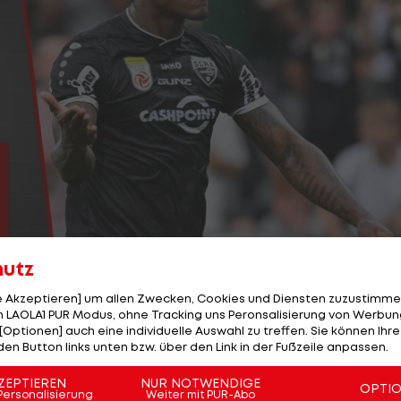
hutz
le Akzeptieren] um allen Zwecken, Cookies und Diensten zuzustimme
 LAOLA1 PUR Modus, ohne Tracking uns Peronsalisierung von Werbung
[Optionen] auch eine individuelle Auswahl zu treffen. Sie können Ihre
3/23
den Button links unten bzw. über den Link in der Fußzeile anpassen.
ZEPTIEREN
NUR NOTWENDIGE
OPTI
Personalisierung
Weiter mit PUR-Abo