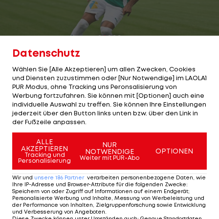
Datenschutz
2/13
Foto: GEPA
Wählen Sie [Alle Akzeptieren] um allen Zwecken, Cookies
WSG Tirol: 70,00 €
und Diensten zuzustimmen oder [Nur Notwendige] im LAOLA1
PUR Modus, ohne Tracking uns Peronsalisierung von
Werbung fortzufahren. Sie können mit [Optionen] auch eine
Das günstigste Trikot der ADMIRAL Bundesliga gibt
individuelle Auswahl zu treffen. Sie können Ihre Einstellungen
es bei der WSG Tirol, die von PUMA ausgestattet
jederzeit über den Button links unten bzw. über den Link in
der Fußzeile anpassen.
wird.
ALLE
Auffällig ist der Sponsor CATL, laut Wikipedia der
NUR
AKZEPTIEREN
OPTIONEN
NOTWENDIGE
Tracking und
größte chinesische Hersteller von Lithium-Ionen-
Weiter mit PUR-Abo
Personalisierung
Akkumulatoren sowie der weltgrößte Hersteller
Wir und
unsere
186
Partner
verarbeiten personenbezogene Daten, wie
von Batterien für Elektroautos.
Ihre IP-Adresse und Browser-Attribute für die folgenden Zwecke
:
Speichern von oder Zugriff auf Informationen auf einem Endgerät;
Personalisierte Werbung und Inhalte, Messung von Werbeleistung und
der Performance von Inhalten, Zielgruppenforschung sowie Entwicklung
und Verbesserung von Angeboten
.
Diese Zwecke können unter Umständen auch
:
Genaue Standortdaten