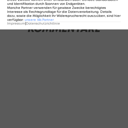
2 VON 13
und Identifikation durch Scannen von Endgeräten
.
Manche Partner verwenden für gewisse Zwecke berechtigtes
Interesse als Rechtsgrundlage für die Datenverarbeitung. Details
dazu, sowie die Möglichkeit Ihr Widerspruchsrecht auszuüben, sind hier
verfügbar
:
unsere
186
Partner
Impressum
|
Datenschutzrichtlinie
KOMMENTARE