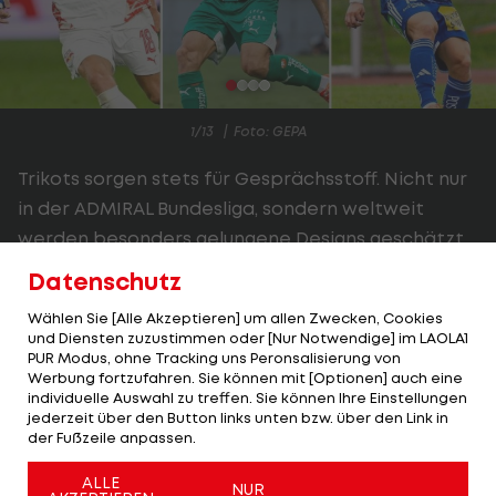
1/13
Foto: GEPA
Trikots sorgen stets für Gesprächsstoff. Nicht nur
in der ADMIRAL Bundesliga, sondern weltweit
werden besonders gelungene Designs geschätzt,
während misslungene Farben, Formen und Muster
Datenschutz
auf den Dressen beanstandet werden.
Wählen Sie [Alle Akzeptieren] um allen Zwecken, Cookies
und Diensten zuzustimmen oder [Nur Notwendige] im LAOLA1
Doch nicht nur die Optik, sondern auch der Preis
PUR Modus, ohne Tracking uns Peronsalisierung von
eines Trikots spielt bei der Kaufentscheidung der
Werbung fortzufahren. Sie können mit [Optionen] auch eine
individuelle Auswahl zu treffen. Sie können Ihre Einstellungen
Fans eine wichtige Rolle.
jederzeit über den Button links unten bzw. über den Link in
der Fußzeile anpassen.
LAOLA1
liefert eine Übersicht der Trikotpreise der
heimischen Bundesligisten in der Saison 2024/25.
ALLE
NUR