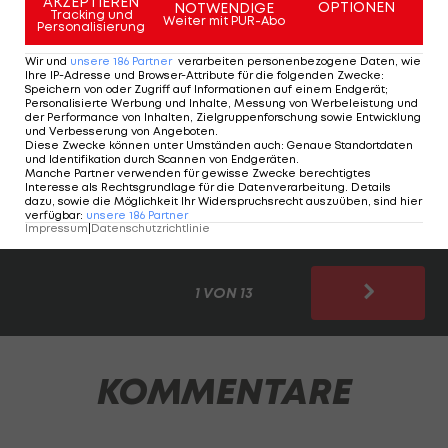
AKZEPTIEREN
OPTIONEN
NOTWENDIGE
Gestartet wird mit dem günstigsten Trikot. Die
Tracking und
Weiter mit PUR-Abo
Personalisierung
Preise werden den jeweiligen Onlineshops
Wir und
unsere
186
Partner
verarbeiten personenbezogene Daten, wie
entnommen. Dabei wird der Preis des Heimtrikots
Ihre IP-Adresse und Browser-Attribute für die folgenden Zwecke
:
Speichern von oder Zugriff auf Informationen auf einem Endgerät;
für Erwachsene, ohne angebotene Zusätze wie
Personalisierte Werbung und Inhalte, Messung von Werbeleistung und
der Performance von Inhalten, Zielgruppenforschung sowie Entwicklung
Patches, Sponsoren etc., herangezogen.
und Verbesserung von Angeboten
.
Diese Zwecke können unter Umständen auch
:
Genaue Standortdaten
und Identifikation durch Scannen von Endgeräten
.
Falls es eine Replica- und eine Authentic-Variante
Manche Partner verwenden für gewisse Zwecke berechtigtes
Interesse als Rechtsgrundlage für die Datenverarbeitung. Details
gibt, wird der Preis der Replica-Variante
dazu, sowie die Möglichkeit Ihr Widerspruchsrecht auszuüben, sind hier
verfügbar
:
unsere
186
Partner
angeführt.
Impressum
|
Datenschutzrichtlinie
1 VON 13
KOMMENTARE