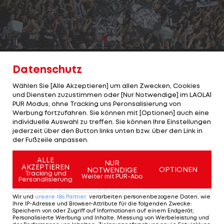
1/13
Foto: GEPA
Datenschutz
Am 1. August 2025 startet die neue Saison der
Wählen Sie [Alle Akzeptieren] um allen Zwecken, Cookies
ADMIRAL Bundesliga mit dem Kracher zwischen
und Diensten zuzustimmen oder [Nur Notwendige] im LAOLA1
PUR Modus, ohne Tracking uns Peronsalisierung von
dem LASK und Sturm Graz!
Werbung fortzufahren. Sie können mit [Optionen] auch eine
individuelle Auswahl zu treffen. Sie können Ihre Einstellungen
Bevor es wieder so richtig losgeht, haben wir uns
jederzeit über den Button links unten bzw. über den Link in
der Fußzeile anpassen.
die Abopreise der zwölf Bundesliga-Vereine
etwas genauer angesehen. Bei welchem Klub
ALLE
NUR
AKZEPTIEREN
bekommt man das günstigste Abo und bei wem
OPTIONEN
NOTWENDIGE
Tracking und
Weiter mit PUR-Abo
Personalisierung
muss man tiefer in die Tasche greifen?
Wir und
unsere
186
Partner
verarbeiten personenbezogene Daten, wie
Wir haben die Vereine nach ihren günstigsten
Ihre IP-Adresse und Browser-Attribute für die folgenden Zwecke
:
Speichern von oder Zugriff auf Informationen auf einem Endgerät;
Dauerkarten-Angeboten gerankt:
Personalisierte Werbung und Inhalte, Messung von Werbeleistung und