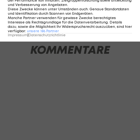
der Performance von Inhalten, Zielgruppenforschung sowie Entwicklung
und Verbesserung von Angeboten
.
Diese Zwecke können unter Umständen auch
:
Genaue Standortdaten
und Identifikation durch Scannen von Endgeräten
.
Manche Partner verwenden für gewisse Zwecke berechtigtes
1 VON 13
Interesse als Rechtsgrundlage für die Datenverarbeitung. Details
dazu, sowie die Möglichkeit Ihr Widerspruchsrecht auszuüben, sind hier
verfügbar
:
unsere
186
Partner
Impressum
|
Datenschutzrichtlinie
KOMMENTARE