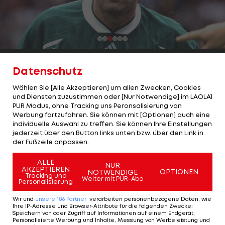
3/51
Datenschutz
Nachfolger: Goran Stanisavljevic
Wählen Sie [Alle Akzeptieren] um allen Zwecken, Cookies
und Diensten zuzustimmen oder [Nur Notwendige] im LAOLA1
Zehn Spiele in Folge hatten die Lustenauer nicht
PUR Modus, ohne Tracking uns Peronsalisierung von
gewonnen und damit auf dem vorletzten Platz
Werbung fortzufahren. Sie können mit [Optionen] auch eine
individuelle Auswahl zu treffen. Sie können Ihre Einstellungen
überwintert. Als dann beim Hallenturnier in
jederzeit über den Button links unten bzw. über den Link in
Dornbirn auch nur ein Team schlechter war, zog
der Fußzeile anpassen.
Klub-Boss Hubert Nagel die Reißleine. Ob's die
ALLE
NUR
Spieler gefreut hat, ist nicht wirklich klar.
AKZEPTIEREN
OPTIONEN
NOTWENDIGE
Tracking und
Weiter mit PUR-Abo
Immerhin wurde aber ihr Winterurlaub dadurch
Personalisierung
um ein paar Tage verlängert. Nachfolger Goran
Wir und
unsere
186
Partner
verarbeiten personenbezogene Daten, wie
Ihre IP-Adresse und Browser-Attribute für die folgenden Zwecke
:
Stanisavljevic konnte auch nichts ändern – der
Speichern von oder Zugriff auf Informationen auf einem Endgerät;
Ländle-Klub musste sogar noch absteigen.
Personalisierte Werbung und Inhalte, Messung von Werbeleistung und