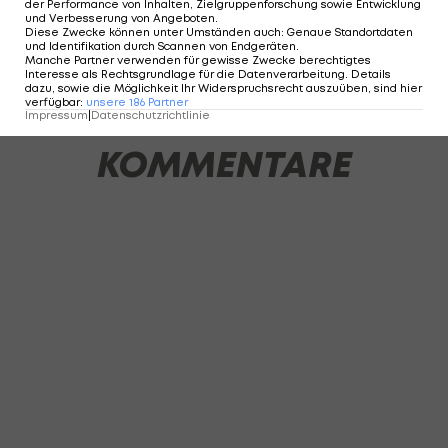
der Performance von Inhalten, Zielgruppenforschung sowie Entwicklung
und Verbesserung von Angeboten
.
Diese Zwecke können unter Umständen auch
:
Genaue Standortdaten
und Identifikation durch Scannen von Endgeräten
.
Manche Partner verwenden für gewisse Zwecke berechtigtes
3 VON 51
Interesse als Rechtsgrundlage für die Datenverarbeitung. Details
dazu, sowie die Möglichkeit Ihr Widerspruchsrecht auszuüben, sind hier
verfügbar
:
unsere
186
Partner
Impressum
|
Datenschutzrichtlinie
KOMMENTARE