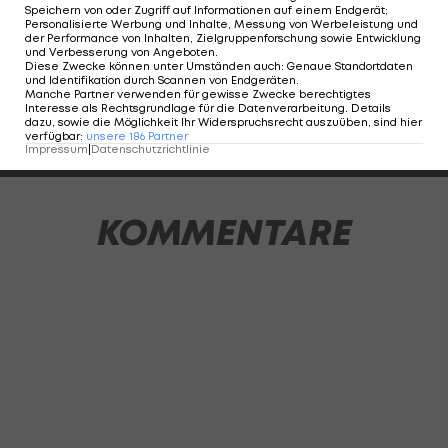
wirtschaftlich viel dran" >>>
Speichern von oder Zugriff auf Informationen auf einem Endgerät;
Personalisierte Werbung und Inhalte, Messung von Werbeleistung und
der Performance von Inhalten, Zielgruppenforschung sowie Entwicklung
und Verbesserung von Angeboten
.
Das waren die bisherigen Linzer Derbys:
Diese Zwecke können unter Umständen auch
:
Genaue Standortdaten
und Identifikation durch Scannen von Endgeräten
.
Manche Partner verwenden für gewisse Zwecke berechtigtes
Interesse als Rechtsgrundlage für die Datenverarbeitung. Details
dazu, sowie die Möglichkeit Ihr Widerspruchsrecht auszuüben, sind hier
1 VON 27
verfügbar
:
unsere
186
Partner
Impressum
|
Datenschutzrichtlinie
KOMMENTARE