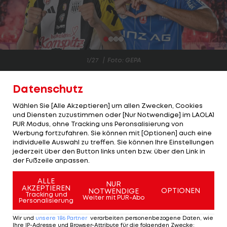
1/27
Foto: GEPA
Seit der Neugründung von Blau-Weiß Linz im Jahr
Datenschutz
1997 kam es 13 Mal zum Derby gegen den LASK.
Wählen Sie [Alle Akzeptieren] um allen Zwecken, Cookies
und Diensten zuzustimmen oder [Nur Notwendige] im LAOLA1
Große Überraschungen, spektakuläre Momente -
PUR Modus, ohne Tracking uns Peronsalisierung von
und das in drei verschiedenen Ligen.
Werbung fortzufahren. Sie können mit [Optionen] auch eine
individuelle Auswahl zu treffen. Sie können Ihre Einstellungen
jederzeit über den Button links unten bzw. über den Link in
Am kommenden Samstag (ab 19:30 im
Live-Ticker
der Fußzeile anpassen.
>>>
) steigt im Hofmann Personal Stadion das
nächste Linzer Derby. Zugleich kommt es zum
ALLE
NUR
AKZEPTIEREN
OPTIONEN
NOTWENDIGE
Debüt des neuen LASK-Trainers Markus Schopp.
Tracking und
Weiter mit PUR-Abo
Personalisierung
Linzer Derby auf der Kippe? "Hängt
Wir und
unsere
186
Partner
verarbeiten personenbezogene Daten, wie
Ihre IP-Adresse und Browser-Attribute für die folgenden Zwecke
: