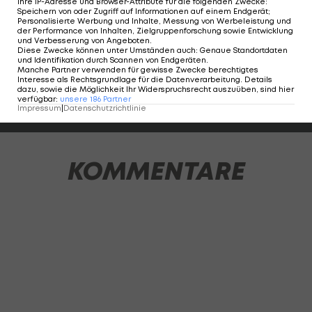
findet sich auf den Seiten eine Hommage an die
Ihre IP-Adresse und Browser-Attribute für die folgenden Zwecke
:
Speichern von oder Zugriff auf Informationen auf einem Endgerät;
Architektur der Red Bull Arena.
Personalisierte Werbung und Inhalte, Messung von Werbeleistung und
der Performance von Inhalten, Zielgruppenforschung sowie Entwicklung
und Verbesserung von Angeboten
.
Die Bilder zum Durchklicken:
Diese Zwecke können unter Umständen auch
:
Genaue Standortdaten
und Identifikation durch Scannen von Endgeräten
.
Manche Partner verwenden für gewisse Zwecke berechtigtes
Interesse als Rechtsgrundlage für die Datenverarbeitung. Details
dazu, sowie die Möglichkeit Ihr Widerspruchsrecht auszuüben, sind hier
verfügbar
:
unsere
186
Partner
1 VON 7
Impressum
|
Datenschutzrichtlinie
KOMMENTARE