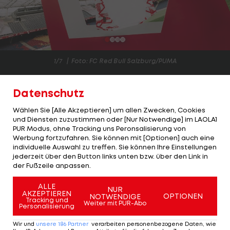
1/7
Foto: FC Red Bull Salzburg/PUMA
Der FC Red Bull Salzburg geht neue Wege.
Datenschutz
Am Dienstag wurde die Kooperation mit PUMA
Wählen Sie [Alle Akzeptieren] um allen Zwecken, Cookies
bekannt.
Alle Infos >>>
und Diensten zuzustimmen oder [Nur Notwendige] im LAOLA1
PUR Modus, ohne Tracking uns Peronsalisierung von
Werbung fortzufahren. Sie können mit [Optionen] auch eine
Der deutsche Sportartikel-Riese löst den US-
individuelle Auswahl zu treffen. Sie können Ihre Einstellungen
amerikanischen Hersteller Nike als Ausrüster der
jederzeit über den Button links unten bzw. über den Link in
der Fußzeile anpassen.
"Bullen" ab, außerdem fungiert PUMA künftig als
Premium Partner.
ALLE
NUR
AKZEPTIEREN
OPTIONEN
NOTWENDIGE
Tracking und
Nun wurde das neue Heimtrikot für die
Weiter mit PUR-Abo
Personalisierung
Pflichtspiel-Saison 2024/25 präsentiert. Darauf
Wir und
unsere
186
Partner
verarbeiten personenbezogene Daten, wie