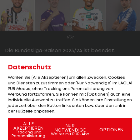
1/37
Die Bundesliga-Saison 2023/24 ist beendet.
Einige Spieler werden ihren Urlaub zufriedener
Datenschutz
antreten als andere.
LAOLA1
hat von jedem Verein
Wählen Sie [Alle Akzeptieren] um allen Zwecken, Cookies
drei Gewinner ausgewählt.
und Diensten zuzustimmen oder [Nur Notwendige] im LAOLA1
PUR Modus, ohne Tracking uns Peronsalisierung von
Das sind nicht zwangsläufig die besten Spieler
Werbung fortzufahren. Sie können mit [Optionen] auch eine
individuelle Auswahl zu treffen. Sie können Ihre Einstellungen
ihrer Teams gewesen. Ihre Auswahl kann auch
jederzeit über den Button links unten bzw. über den Link in
bedeuten, dass sie die vor der Saison in sie
der Fußzeile anpassen.
gesetzten Erwartungen übertroffen haben, dass
ALLE
NUR
sie im Vergleich zur vorangegangenen Spielzeit
AKZEPTIEREN
OPTIONEN
NOTWENDIGE
Tracking und
Weiter mit PUR-Abo
einen Entwicklungssprung gemacht oder
Personalisierung