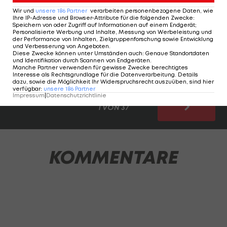
unerwartet Konkurrenten ausgestochen haben.
Wir und
unsere
186
Partner
verarbeiten personenbezogene Daten, wie
Ihre IP-Adresse und Browser-Attribute für die folgenden Zwecke
:
Speichern von oder Zugriff auf Informationen auf einem Endgerät;
Bei einigen (erfolgreichen) Teams hätte es freilich
Personalisierte Werbung und Inhalte, Messung von Werbeleistung und
der Performance von Inhalten, Zielgruppenforschung sowie Entwicklung
noch wesentlich mehr potenzielle Gewinner
und Verbesserung von Angeboten
.
Diese Zwecke können unter Umständen auch
:
Genaue Standortdaten
gegeben, bei anderen war es schon schwierig,
und Identifikation durch Scannen von Endgeräten
.
Manche Partner verwenden für gewisse Zwecke berechtigtes
deren drei zu finden.
Interesse als Rechtsgrundlage für die Datenverarbeitung. Details
dazu, sowie die Möglichkeit Ihr Widerspruchsrecht auszuüben, sind hier
verfügbar
:
unsere
186
Partner
Impressum
|
Datenschutzrichtlinie
1 VON 37
KOMMENTARE