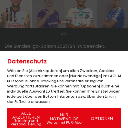
1/37
Die Bundesliga-Saison 2023/24 ist beendet.
Einige Spieler werden ihren Urlaub zufriedener
Datenschutz
antreten als andere.
LAOLA1
hat von jedem Verein
Wählen Sie [Alle Akzeptieren] um allen Zwecken, Cookies
drei Gewinner ausgewählt.
und Diensten zuzustimmen oder [Nur Notwendige] im LAOLA1
PUR Modus, ohne Tracking uns Peronsalisierung von
Das sind nicht zwangsläufig die besten Spieler
Werbung fortzufahren. Sie können mit [Optionen] auch eine
individuelle Auswahl zu treffen. Sie können Ihre Einstellungen
ihrer Teams gewesen. Ihre Auswahl kann auch
jederzeit über den Button links unten bzw. über den Link in
bedeuten, dass sie die vor der Saison in sie
der Fußzeile anpassen.
gesetzten Erwartungen übertroffen haben, dass
ALLE
NUR
sie im Vergleich zur vorangegangenen Spielzeit
AKZEPTIEREN
OPTIONEN
NOTWENDIGE
Tracking und
Weiter mit PUR-Abo
einen Entwicklungssprung gemacht oder
Personalisierung