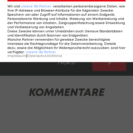
unerwartet Konkurrenten ausgestochen haben.
Wir und
unsere
186
Partner
verarbeiten personenbezogene Daten, wie
Ihre IP-Adresse und Browser-Attribute für die folgenden Zwecke
:
Speichern von oder Zugriff auf Informationen auf einem Endgerät;
Bei einigen (erfolgreichen) Teams hätte es freilich
Personalisierte Werbung und Inhalte, Messung von Werbeleistung und
der Performance von Inhalten, Zielgruppenforschung sowie Entwicklung
noch wesentlich mehr potenzielle Gewinner
und Verbesserung von Angeboten
.
Diese Zwecke können unter Umständen auch
:
Genaue Standortdaten
gegeben, bei anderen war es schon schwierig,
und Identifikation durch Scannen von Endgeräten
.
Manche Partner verwenden für gewisse Zwecke berechtigtes
deren drei zu finden.
Interesse als Rechtsgrundlage für die Datenverarbeitung. Details
dazu, sowie die Möglichkeit Ihr Widerspruchsrecht auszuüben, sind hier
verfügbar
:
unsere
186
Partner
Impressum
|
Datenschutzrichtlinie
1 VON 37
KOMMENTARE