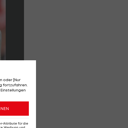
n oder [Nur
 fortzufahren.
 Einstellungen
ONEN
t
Attribute für die
erte Werbung und