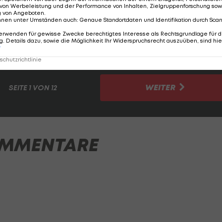
von Werbeleistung und der Performance von Inhalten, Zielgruppenforschung sow
g von Angeboten
.
der von Sportjournalisten gewählten Elf der Spieler d
nnen unter Umständen auch
:
Genaue Standortdaten und Identifikation durch Sca
des GAK auch noch Kicker von fünf anderen Klubs.
erwenden für gewisse Zwecke berechtigtes Interesse als Rechtsgrundlage für d
. Details dazu, sowie die Möglichkeit Ihr Widerspruchsrecht auszuüben, sind hie
r
n am meisten überzeugt:
chutzrichtlinie
WEITER
SEITE
1 VON 12
MMENTARE