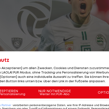
hutz
le Akzeptieren] um allen Zwecken, Cookies und Diensten zuzustimme
 LAOLA1 PUR Modus, ohne Tracking uns Peronsalisierung von Werbung
[Optionen] auch eine individuelle Auswahl zu treffen. Sie können Ihre
den Button links unten bzw. über den Link in der Fußzeile anpassen.
ZEPTIEREN
NUR NOTWENDIGE
1/12
Foto: GEPA
OPTI
Personalisierung
Weiter mit PUR-Abo
n Sport-Geschichtsbüchern dieses Landes, der GAK freu
6
Partner
verarbeiten personenbezogene Daten, wie Ihre IP-Adresse und Browser-
e
:
Speichern von oder Zugriff auf Informationen auf einem Endgerät; Personalisi