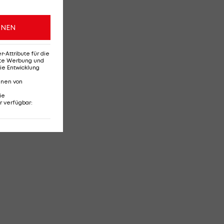
ONEN
Attribute für die
erte Werbung und
ie Entwicklung
nnen von
ie
r verfügbar
: