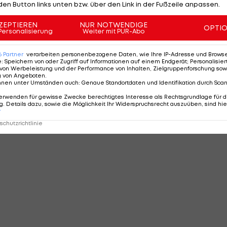
MMENTARE
den Button links unten bzw. über den Link in der Fußzeile anpassen.
ZEPTIEREN
NUR NOTWENDIGE
OPTI
Personalisierung
Weiter mit PUR-Abo
6
Partner
verarbeiten personenbezogene Daten, wie Ihre IP-Adresse und Browser-
e
:
Speichern von oder Zugriff auf Informationen auf einem Endgerät; Personalisi
von Werbeleistung und der Performance von Inhalten, Zielgruppenforschung sow
g von Angeboten
.
nnen unter Umständen auch
:
Genaue Standortdaten und Identifikation durch Sca
erwenden für gewisse Zwecke berechtigtes Interesse als Rechtsgrundlage für d
. Details dazu, sowie die Möglichkeit Ihr Widerspruchsrecht auszuüben, sind hie
r
chutzrichtlinie