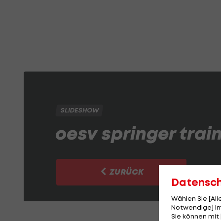
SLIDESHOW
oesv springer trai
ZURÜCK
Datensc
Wählen Sie [Al
Notwendige] im
Sie können mit 