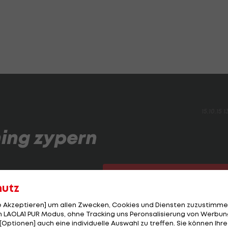
15.10.15 1
ning zypern
WEITER
SEITE
2 VON 12
hutz
le Akzeptieren] um allen Zwecken, Cookies und Diensten zuzustimme
 LAOLA1 PUR Modus, ohne Tracking uns Peronsalisierung von Werbung
[Optionen] auch eine individuelle Auswahl zu treffen. Sie können Ihre