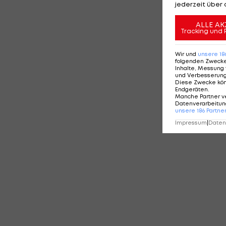
KO
jederzeit über 
ALLE AK
Tracking und 
Wir und
unsere
18
folgenden Zweck
Inhalte, Messung 
und Verbesserun
Diese Zwecke kö
Endgeräten
.
Manche Partner v
Datenverarbeitung
unsere
186
Partne
Impressum
|
Datens