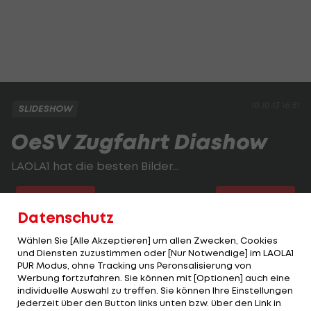
10.10.13 16:51
SLIDESHOW
OeSV Zugfahrt Diashow
LAOLA1 hat die besten Bilder...
2 VON 23
Datenschutz
Wählen Sie [Alle Akzeptieren] um allen Zwecken, Cookies
und Diensten zuzustimmen oder [Nur Notwendige] im LAOLA1
KOMMENTARE
PUR Modus, ohne Tracking uns Peronsalisierung von
Werbung fortzufahren. Sie können mit [Optionen] auch eine
individuelle Auswahl zu treffen. Sie können Ihre Einstellungen
jederzeit über den Button links unten bzw. über den Link in