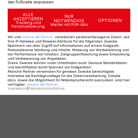
der Fußzeile anpassen.
ALLE
NUR
AKZEPTIEREN
OPTIONEN
NOTWENDIGE
Tracking und
Weiter mit PUR-Abo
Personalisierung
Wir und
unsere
186
Partner
verarbeiten personenbezogene Daten, wie
Ihre IP-Adresse und Browser-Attribute für die folgenden Zwecke
:
Speichern von oder Zugriff auf Informationen auf einem Endgerät;
Personalisierte Werbung und Inhalte, Messung von Werbeleistung und
der Performance von Inhalten, Zielgruppenforschung sowie Entwicklung
und Verbesserung von Angeboten
.
Diese Zwecke können unter Umständen auch
:
Genaue Standortdaten
und Identifikation durch Scannen von Endgeräten
.
Manche Partner verwenden für gewisse Zwecke berechtigtes
Interesse als Rechtsgrundlage für die Datenverarbeitung. Details
dazu, sowie die Möglichkeit Ihr Widerspruchsrecht auszuüben, sind hier
verfügbar
:
unsere
186
Partner
Impressum
|
Datenschutzrichtlinie