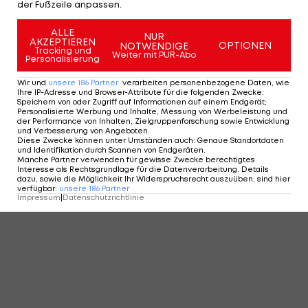
KOMMENTARE
der Fußzeile anpassen.
ALLE
NUR
AKZEPTIEREN
OPTIONEN
NOTWENDIGE
Tracking und
Weiter mit PUR-Abo
Personalisierung
Wir und
unsere
186
Partner
verarbeiten personenbezogene Daten, wie
Ihre IP-Adresse und Browser-Attribute für die folgenden Zwecke
:
Speichern von oder Zugriff auf Informationen auf einem Endgerät;
Personalisierte Werbung und Inhalte, Messung von Werbeleistung und
der Performance von Inhalten, Zielgruppenforschung sowie Entwicklung
und Verbesserung von Angeboten
.
Diese Zwecke können unter Umständen auch
:
Genaue Standortdaten
und Identifikation durch Scannen von Endgeräten
.
Manche Partner verwenden für gewisse Zwecke berechtigtes
Interesse als Rechtsgrundlage für die Datenverarbeitung. Details
dazu, sowie die Möglichkeit Ihr Widerspruchsrecht auszuüben, sind hier
verfügbar
:
unsere
186
Partner
Impressum
|
Datenschutzrichtlinie