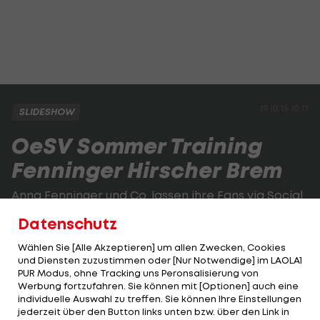
19.10.15 10:17
SLIDESHOW
OeSV Sommer Training
Fenninger Hirscher Brem
Anna Fenninger und Co. lassen ihre Fans via Social
Media auch am Urlaub teilhaben.
Datenschutz
Wählen Sie [Alle Akzeptieren] um allen Zwecken, Cookies
2 VON 71
und Diensten zuzustimmen oder [Nur Notwendige] im LAOLA1
PUR Modus, ohne Tracking uns Peronsalisierung von
Werbung fortzufahren. Sie können mit [Optionen] auch eine
individuelle Auswahl zu treffen. Sie können Ihre Einstellungen
jederzeit über den Button links unten bzw. über den Link in