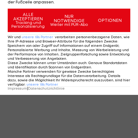
der Fußzeile anpassen.
ALLE
NUR
AKZEPTIEREN
OPTIONEN
NOTWENDIGE
Tracking und
Weiter mit PUR-Abo
Personalisierung
Wir und
unsere
186
Partner
verarbeiten personenbezogene Daten, wie
Ihre IP-Adresse und Browser-Attribute für die folgenden Zwecke
:
Speichern von oder Zugriff auf Informationen auf einem Endgerät;
Personalisierte Werbung und Inhalte, Messung von Werbeleistung und
der Performance von Inhalten, Zielgruppenforschung sowie Entwicklung
und Verbesserung von Angeboten
.
Diese Zwecke können unter Umständen auch
:
Genaue Standortdaten
und Identifikation durch Scannen von Endgeräten
.
Manche Partner verwenden für gewisse Zwecke berechtigtes
Interesse als Rechtsgrundlage für die Datenverarbeitung. Details
dazu, sowie die Möglichkeit Ihr Widerspruchsrecht auszuüben, sind hier
verfügbar
:
unsere
186
Partner
Impressum
|
Datenschutzrichtlinie