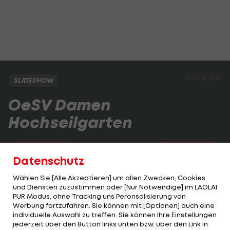
10.07.15 10:01
SLIDESHOW
OeSV Damen
Hochseilgarten
2 VON 18
Datenschutz
Wählen Sie [Alle Akzeptieren] um allen Zwecken, Cookies
und Diensten zuzustimmen oder [Nur Notwendige] im LAOLA1
PUR Modus, ohne Tracking uns Peronsalisierung von
KOMMENTARE
Werbung fortzufahren. Sie können mit [Optionen] auch eine
individuelle Auswahl zu treffen. Sie können Ihre Einstellungen
jederzeit über den Button links unten bzw. über den Link in