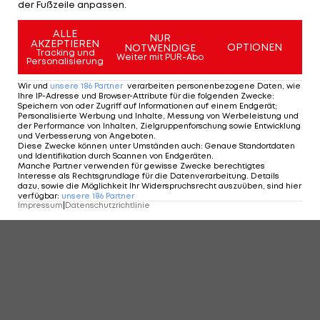
der Fußzeile anpassen.
KOMMENTARE
ALLE
NUR
AKZEPTIEREN
OPTIONEN
NOTWENDIGE
Tracking und
Weiter mit PUR-Abo
Personalisierung
Wir und
unsere
186
Partner
verarbeiten personenbezogene Daten, wie
Ihre IP-Adresse und Browser-Attribute für die folgenden Zwecke
:
Speichern von oder Zugriff auf Informationen auf einem Endgerät;
Personalisierte Werbung und Inhalte, Messung von Werbeleistung und
der Performance von Inhalten, Zielgruppenforschung sowie Entwicklung
und Verbesserung von Angeboten
.
Diese Zwecke können unter Umständen auch
:
Genaue Standortdaten
und Identifikation durch Scannen von Endgeräten
.
Manche Partner verwenden für gewisse Zwecke berechtigtes
Interesse als Rechtsgrundlage für die Datenverarbeitung. Details
dazu, sowie die Möglichkeit Ihr Widerspruchsrecht auszuüben, sind hier
verfügbar
:
unsere
186
Partner
Impressum
|
Datenschutzrichtlinie