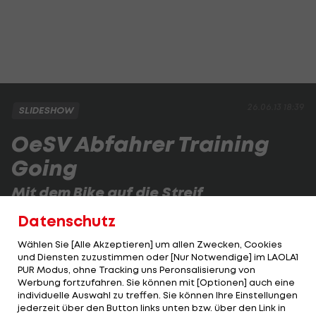
26.06.13 18:39
SLIDESHOW
OeSV Abfahrer Training
Going
Mit dem Bike auf die Streif
Im Winter mit 130 km/h hinunter, im Sommer mit
Datenschutz
dem Bike hinauf! Österreichs Abfahrer...
Wählen Sie [Alle Akzeptieren] um allen Zwecken, Cookies
und Diensten zuzustimmen oder [Nur Notwendige] im LAOLA1
PUR Modus, ohne Tracking uns Peronsalisierung von
1 VON 25
Werbung fortzufahren. Sie können mit [Optionen] auch eine
individuelle Auswahl zu treffen. Sie können Ihre Einstellungen
jederzeit über den Button links unten bzw. über den Link in