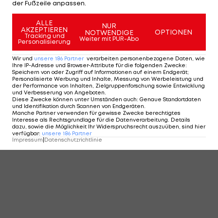
der Fußzeile anpassen.
ALLE
NUR
AKZEPTIEREN
OPTIONEN
NOTWENDIGE
Tracking und
Weiter mit PUR-Abo
Personalisierung
Wir und
unsere
186
Partner
verarbeiten personenbezogene Daten, wie
Ihre IP-Adresse und Browser-Attribute für die folgenden Zwecke
:
Speichern von oder Zugriff auf Informationen auf einem Endgerät;
Personalisierte Werbung und Inhalte, Messung von Werbeleistung und
der Performance von Inhalten, Zielgruppenforschung sowie Entwicklung
und Verbesserung von Angeboten
.
Diese Zwecke können unter Umständen auch
:
Genaue Standortdaten
und Identifikation durch Scannen von Endgeräten
.
Manche Partner verwenden für gewisse Zwecke berechtigtes
Interesse als Rechtsgrundlage für die Datenverarbeitung. Details
dazu, sowie die Möglichkeit Ihr Widerspruchsrecht auszuüben, sind hier
verfügbar
:
unsere
186
Partner
Impressum
|
Datenschutzrichtlinie