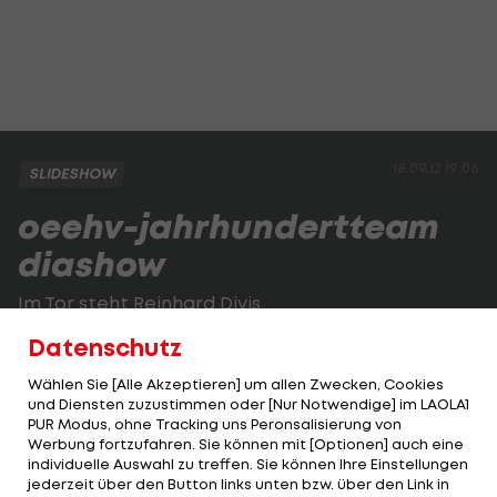
18.09.12 19:06
SLIDESHOW
oeehv-jahrhundertteam
diashow
Im Tor steht Reinhard Divis.
Datenschutz
2 VON 8
Wählen Sie [Alle Akzeptieren] um allen Zwecken, Cookies
und Diensten zuzustimmen oder [Nur Notwendige] im LAOLA1
PUR Modus, ohne Tracking uns Peronsalisierung von
Werbung fortzufahren. Sie können mit [Optionen] auch eine
KOMMENTARE
individuelle Auswahl zu treffen. Sie können Ihre Einstellungen
jederzeit über den Button links unten bzw. über den Link in