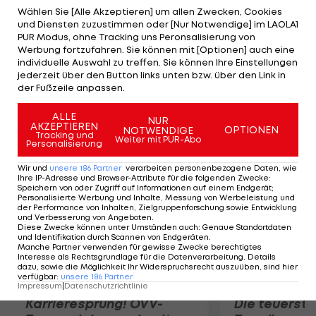
nicht am Freitag über die Zukunft entschieden,
Wählen Sie [Alle Akzeptieren] um allen Zwecken, Cookies
und Diensten zuzustimmen oder [Nur Notwendige] im LAOLA1
sondern erst am Dienstag, den 29. Juli. Die Zeit
PUR Modus, ohne Tracking uns Peronsalisierung von
drängt aber, denn bereits am 22. August muss der
Werbung fortzufahren. Sie können mit [Optionen] auch eine
individuelle Auswahl zu treffen. Sie können Ihre Einstellungen
HCB in der Champions Hockey League antreten.
jederzeit über den Button links unten bzw. über den Link in
Die Italiener kämpfen noch um TV-Gelder und
der Fußzeile anpassen.
stehen in Verhandlungen mit zwei Sponsoren.
ALLE
NUR
AKZEPTIEREN
OPTIONEN
NOTWENDIGE
Mehr zum Thema
Tracking und
Weiter mit PUR-Abo
Personalisierung
Wir und
unsere
186
Partner
verarbeiten personenbezogene Daten, wie
Ihre IP-Adresse und Browser-Attribute für die folgenden Zwecke
:
Speichern von oder Zugriff auf Informationen auf einem Endgerät;
Personalisierte Werbung und Inhalte, Messung von Werbeleistung und
der Performance von Inhalten, Zielgruppenforschung sowie Entwicklung
und Verbesserung von Angeboten
.
Diese Zwecke können unter Umständen auch
:
Genaue Standortdaten
und Identifikation durch Scannen von Endgeräten
.
Manche Partner verwenden für gewisse Zwecke berechtigtes
Interesse als Rechtsgrundlage für die Datenverarbeitung. Details
dazu, sowie die Möglichkeit Ihr Widerspruchsrecht auszuüben, sind hier
verfügbar
:
unsere
186
Partner
Impressum
|
Datenschutzrichtlinie
Karrieresprung! ÖVV-
Die teuerst