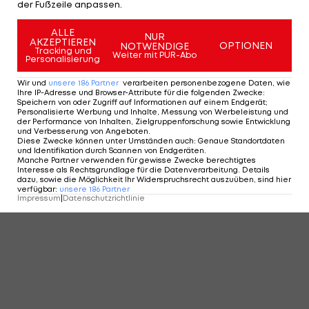
der Fußzeile anpassen.
ALLE
NUR
AKZEPTIEREN
OPTIONEN
NOTWENDIGE
Tracking und
Weiter mit PUR-Abo
Personalisierung
Wir und
unsere
186
Partner
verarbeiten personenbezogene Daten, wie
Ihre IP-Adresse und Browser-Attribute für die folgenden Zwecke
:
Speichern von oder Zugriff auf Informationen auf einem Endgerät;
Personalisierte Werbung und Inhalte, Messung von Werbeleistung und
der Performance von Inhalten, Zielgruppenforschung sowie Entwicklung
und Verbesserung von Angeboten
.
Diese Zwecke können unter Umständen auch
:
Genaue Standortdaten
und Identifikation durch Scannen von Endgeräten
.
Manche Partner verwenden für gewisse Zwecke berechtigtes
Interesse als Rechtsgrundlage für die Datenverarbeitung. Details
dazu, sowie die Möglichkeit Ihr Widerspruchsrecht auszuüben, sind hier
verfügbar
:
unsere
186
Partner
Impressum
|
Datenschutzrichtlinie