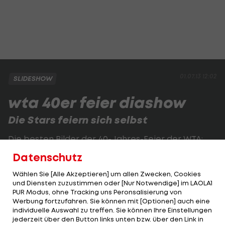
01.07.13 12:02
SLIDESHOW
wta 40er feier diashow
Die Stars feiern sich selbst
Die besten Bilder der 40-Jahres-Feier der WTA:
Datenschutz
1 VON 59
Wählen Sie [Alle Akzeptieren] um allen Zwecken, Cookies
und Diensten zuzustimmen oder [Nur Notwendige] im LAOLA1
PUR Modus, ohne Tracking uns Peronsalisierung von
Werbung fortzufahren. Sie können mit [Optionen] auch eine
KOMMENTARE
individuelle Auswahl zu treffen. Sie können Ihre Einstellungen
jederzeit über den Button links unten bzw. über den Link in