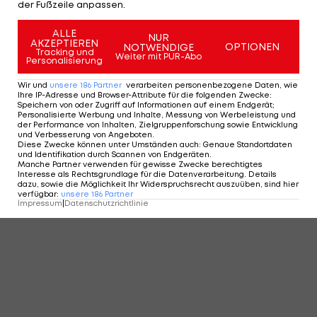
der Fußzeile anpassen.
ALLE
NUR
AKZEPTIEREN
OPTIONEN
NOTWENDIGE
Tracking und
Weiter mit PUR-Abo
Personalisierung
Wir und
unsere
186
Partner
verarbeiten personenbezogene Daten, wie
Ihre IP-Adresse und Browser-Attribute für die folgenden Zwecke
:
Speichern von oder Zugriff auf Informationen auf einem Endgerät;
Personalisierte Werbung und Inhalte, Messung von Werbeleistung und
der Performance von Inhalten, Zielgruppenforschung sowie Entwicklung
und Verbesserung von Angeboten
.
Diese Zwecke können unter Umständen auch
:
Genaue Standortdaten
und Identifikation durch Scannen von Endgeräten
.
Manche Partner verwenden für gewisse Zwecke berechtigtes
Interesse als Rechtsgrundlage für die Datenverarbeitung. Details
dazu, sowie die Möglichkeit Ihr Widerspruchsrecht auszuüben, sind hier
verfügbar
:
unsere
186
Partner
Impressum
|
Datenschutzrichtlinie