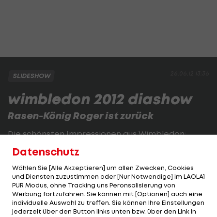
26.06.12 13:36
SLIDESHOW
wimbledon 2012 diashow
Rasen-König Roger ist zurück
Die schönsten Impressionen aus Wimbledon:
Datenschutz
1 VON 128
Wählen Sie [Alle Akzeptieren] um allen Zwecken, Cookies
und Diensten zuzustimmen oder [Nur Notwendige] im LAOLA1
PUR Modus, ohne Tracking uns Peronsalisierung von
Werbung fortzufahren. Sie können mit [Optionen] auch eine
KOMMENTARE
individuelle Auswahl zu treffen. Sie können Ihre Einstellungen
jederzeit über den Button links unten bzw. über den Link in