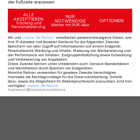
KOMMENTARE
der Fußzeile anpassen.
ALLE
NUR
AKZEPTIEREN
OPTIONEN
NOTWENDIGE
Tracking und
Weiter mit PUR-Abo
Personalisierung
Wir und
unsere
186
Partner
verarbeiten personenbezogene Daten, wie
Ihre IP-Adresse und Browser-Attribute für die folgenden Zwecke
:
Speichern von oder Zugriff auf Informationen auf einem Endgerät;
Personalisierte Werbung und Inhalte, Messung von Werbeleistung und
der Performance von Inhalten, Zielgruppenforschung sowie Entwicklung
und Verbesserung von Angeboten
.
Diese Zwecke können unter Umständen auch
:
Genaue Standortdaten
und Identifikation durch Scannen von Endgeräten
.
Manche Partner verwenden für gewisse Zwecke berechtigtes
Interesse als Rechtsgrundlage für die Datenverarbeitung. Details
dazu, sowie die Möglichkeit Ihr Widerspruchsrecht auszuüben, sind hier
verfügbar
:
unsere
186
Partner
Impressum
|
Datenschutzrichtlinie