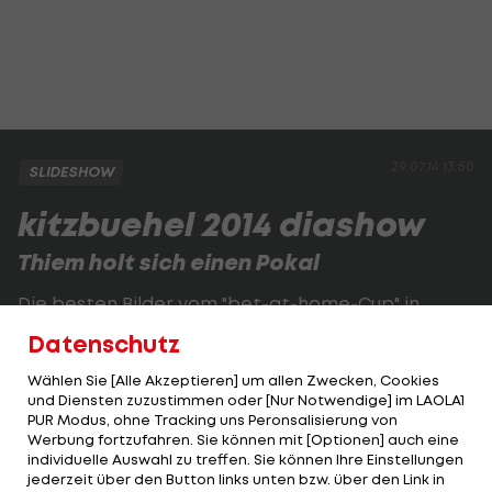
29.07.14 13:50
SLIDESHOW
kitzbuehel 2014 diashow
Thiem holt sich einen Pokal
Die besten Bilder vom "bet-at-home-Cup" in
Kitzbühel:
Datenschutz
Wählen Sie [Alle Akzeptieren] um allen Zwecken, Cookies
1 VON 51
und Diensten zuzustimmen oder [Nur Notwendige] im LAOLA1
PUR Modus, ohne Tracking uns Peronsalisierung von
Werbung fortzufahren. Sie können mit [Optionen] auch eine
individuelle Auswahl zu treffen. Sie können Ihre Einstellungen
jederzeit über den Button links unten bzw. über den Link in