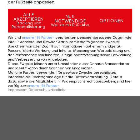
KOMMENTARE
der Fußzeile anpassen.
ALLE
NUR
AKZEPTIEREN
OPTIONEN
NOTWENDIGE
Tracking und
Weiter mit PUR-Abo
Personalisierung
Wir und
unsere
186
Partner
verarbeiten personenbezogene Daten, wie
Ihre IP-Adresse und Browser-Attribute für die folgenden Zwecke
:
Speichern von oder Zugriff auf Informationen auf einem Endgerät;
Personalisierte Werbung und Inhalte, Messung von Werbeleistung und
der Performance von Inhalten, Zielgruppenforschung sowie Entwicklung
und Verbesserung von Angeboten
.
Diese Zwecke können unter Umständen auch
:
Genaue Standortdaten
und Identifikation durch Scannen von Endgeräten
.
Manche Partner verwenden für gewisse Zwecke berechtigtes
Interesse als Rechtsgrundlage für die Datenverarbeitung. Details
dazu, sowie die Möglichkeit Ihr Widerspruchsrecht auszuüben, sind hier
verfügbar
:
unsere
186
Partner
Impressum
|
Datenschutzrichtlinie