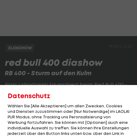
19.08.12 12:20
SLIDESHOW
red bull 400 diashow
RB 400 - Sturm auf den Kulm
Piotr Lobodzinski triumphiert beim Red Bull 400 -
Sturm auf den Kulm 2012
Datenschutz
Wählen Sie [Alle Akzeptieren] um allen Zwecken, Cookies
1 VON 19
und Diensten zuzustimmen oder [Nur Notwendige] im LAOLA1
PUR Modus, ohne Tracking uns Peronsalisierung von
Werbung fortzufahren. Sie können mit [Optionen] auch eine
individuelle Auswahl zu treffen. Sie können Ihre Einstellungen
jederzeit über den Button links unten bzw. über den Link in