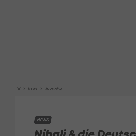
News
Sport-Mix
NEWS
Nibali & die Deuts