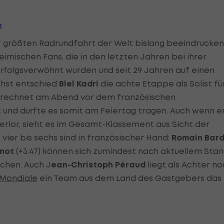
k
er größten Radrundfahrt der Welt bislang beeindrucke
eimischen Fans, die in den letzten Jahren bei ihrer
rfolgsverwöhnt wurden und seit 29 Jahren auf einen
chst entschied
Blel Kadri
die achte Etappe als Solist fü
rechnet am Abend vor dem französischen
kot und durfte es somit am Feiertag tragen. Auch wenn e
erlor, sieht es im Gesamt-Klassement aus Sicht der
 vier bis sechs sind in französischer Hand:
Romain Bar
inot
(+3:47) können sich zumindest nach aktuellem Sta
chen. Auch J
ean-Christoph Péraud
liegt als Achter n
 Mondiale
ein Team aus dem Land des Gastgebers das