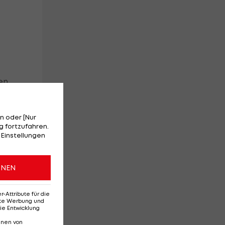
nen
n oder [Nur
 fortzufahren.
 Einstellungen
ONEN
Attribute für die
erte Werbung und
ie Entwicklung
nnen von