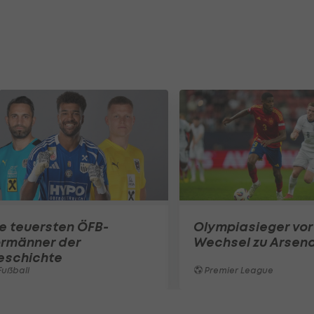
e teuersten ÖFB-
Olympiasieger vor
ormänner der
Wechsel zu Arsena
eschichte
ußball
Premier League