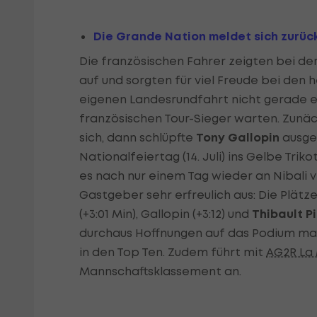
Die Grande Nation meldet sich zurüc
Die französischen Fahrer zeigten bei d
auf und sorgten für viel Freude bei den h
eigenen Landesrundfahrt nicht gerade e
französischen Tour-Sieger warten. Zunä
sich, dann schlüpfte
Tony Gallopin
ausge
Nationalfeiertag (14. Juli) ins Gelbe Tri
es nach nur einem Tag wieder an Nibali v
Gastgeber sehr erfreulich aus: Die Plätze
(+3:01 Min), Gallopin (+3:12) und
Thibault P
durchaus Hoffnungen auf das Podium ma
in den Top Ten. Zudem führt mit
AG2R La
Mannschaftsklassement an.