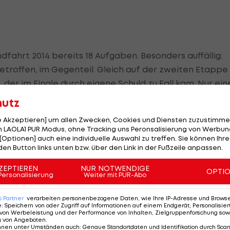
fahrt 2014 bereits 18 Aufgaben. Besonders auffällig:
etroffen, im Gegenteil. Gleich auf der zweiten Etappe
h
, der im Finale durch eigene Schuld zu Fall kam. Nur ei
,
Andy Schleck
, das Rennen ebenfalls aufgrund einer
hutz
appe war es ausgerechnet Favorit und Vorjahressieger
le Akzeptieren] um allen Zwecken, Cookies und Diensten zuzustimme
türzen
mit Brüchen an beiden Händen das Handtuch
 LAOLA1 PUR Modus, ohne Tracking uns Peronsalisierung von Werbung
s erwischte es dann auch noch den zweifachen Tour-
[Optionen] auch eine individuelle Auswahl zu treffen. Sie können Ihre
den Button links unten bzw. über den Link in der Fußzeile anpassen.
or
(TCS), der in einer Abfahrt in ein Schlagloch fuhr und
b Fabian Cancellara aufgrund der Strapazen vor der
ZEPTIEREN
NUR NOTWENDIGE
OPTI
Personalisierung
Weiter mit PUR-Abo
WM im September konzentrieren.
6
Partner
verarbeiten personenbezogene Daten, wie Ihre IP-Adresse und Browser-
e
:
Speichern von oder Zugriff auf Informationen auf einem Endgerät; Personalisi
von Werbeleistung und der Performance von Inhalten, Zielgruppenforschung sow
Auf der einen Seite profitierte der Italiener natürlich
g von Angeboten
.
nnen unter Umständen auch
:
Genaue Standortdaten und Identifikation durch Sca