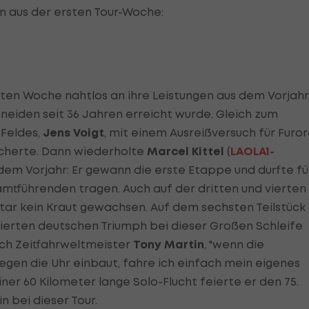
n aus der ersten Tour-Woche:
sten Woche nahtlos an ihre Leistungen aus dem Vorjahr
neiden seit 36 Jahren erreicht wurde. Gleich zum
 Feldes,
Jens Voigt
, mit einem Ausreißversuch für Furor
scherte. Dann wiederholte
Marcel Kittel
(
LAOLA1-
 dem Vorjahr: Er gewann die erste Etappe und durfte fü
amtführenden tragen. Auch auf der dritten und vierten
tar kein Kraut gewachsen. Auf dem sechsten Teilstück
 vierten deutschen Triumph bei dieser Großen Schleife
ich Zeitfahrweltmeister
Tony Martin
, "wenn die
egen die Uhr einbaut, fahre ich einfach mein eigenes
 einer 60 Kilometer lange Solo-Flucht feierte er den 75.
n bei dieser Tour.