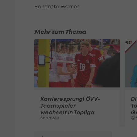
Henriette Werner
Mehr zum Thema
Karrieresprung! ÖVV-
Di
Teamspieler
T
wechselt in Topliga
G
Sport-Mix
F