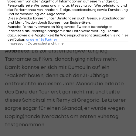
Speichern von oder Zugriff auf Informationen auf einem Endgerät;
Personalisierte Werbung und Inhalte, Messung von Werbeleistung und
der Performance von Inhalten, Zielgruppenforschung sowie Entwicklung
Ziele
: Rein Taaramae nahm die 99. Tour als Favorit
und Verbesserung von Angeboten
.
Diese Zwecke können unter Umständen auch
:
Genaue Standortdaten
auf den Gewinn des Nachwuchstrikots in Angriff,
und Identifikation durch Scannen von Endgeräten
.
Manche Partner verwenden für gewisse Zwecke berechtigtes
während Samuel Dumoulin und David Moncoutie
Interesse als Rechtsgrundlage für die Datenverarbeitung. Details
dazu, sowie die Möglichkeit Ihr Widerspruchsrecht auszuüben, sind hier
einem weiteren Etappensieg nachjagen wollten.
verfügbar
:
unsere
186
Partner
Impressum
|
Datenschutzrichtlinie
Ausbeute
: Bis zur ersten Bergwertung lag
Taaramae auf Kurs, danach ging nichts mehr.
Damit konnte er sich mit Dumoulin auf ein
"Packerl" hauen, denn auch der 31-Jährige
enttäuschte in diesem Jahr. Moncoutie erlebte
das Ende der Tour erst gar nicht mit und teilte
dieses Schicksal mit Remy di Gregorio. Letzterer
sorgte sogar für einen Skandal, er wurde wegen
Doping(handel)verdachts am ersten Ruhetag
festgenommen.