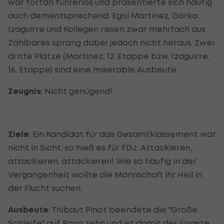
war fortan führerlos und präsentierte sich häufig
auch dementsprechend. Egoi Martinez, Gorka
Izaguirre und Kollegen rissen zwar mehrfach aus,
Zählbares sprang dabei jedoch nicht heraus. Zwei
dritte Plätze (Martinez, 12. Etappe bzw. Izaguirre,
16. Etappe) sind eine miserable Ausbeute.
Zeugnis
: Nicht genügend!
Ziele
: Ein Kandidat für das Gesamtklassement war
nicht in Sicht, so hieß es für FDJ: Attackieren,
attackieren, attackieren! Wie so häufig in der
Vergangenheit wollte die Mannschaft ihr Heil in
der Flucht suchen.
Ausbeute
: Thibaut Pinot beendete die "Große
Schleife" auf Rang zehn und ist damit der jüngste