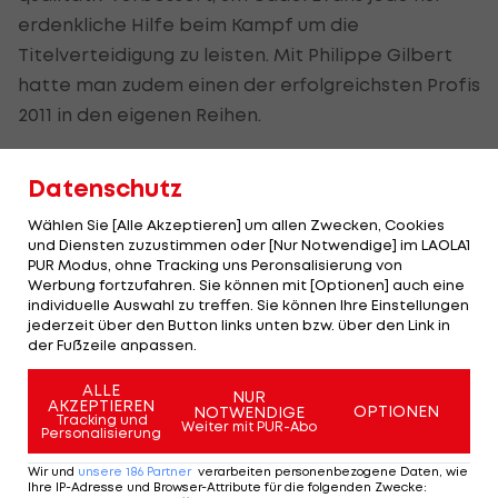
erdenkliche Hilfe beim Kampf um die
Titelverteidigung zu leisten. Mit Philippe Gilbert
hatte man zudem einen der erfolgreichsten Profis
2011 in den eigenen Reihen.
Ausbeute
: Es war nicht die Tour von Evans - und
Datenschutz
auch nicht jene von Gilbert. Der Australier konnte
nur eine Hälfte Schritt halten mit der
Wählen Sie [Alle Akzeptieren] um allen Zwecken, Cookies
und Diensten zuzustimmen oder [Nur Notwendige] im LAOLA1
übermächtigen Konkurrenz, der Belgier verpasste
PUR Modus, ohne Tracking uns Peronsalisierung von
einen Etappensieg klar. Lichtblick bei BMC war
Werbung fortzufahren. Sie können mit [Optionen] auch eine
individuelle Auswahl zu treffen. Sie können Ihre Einstellungen
zweifellos Tejay van Garderen, der nicht nur
jederzeit über den Button links unten bzw. über den Link in
Gesamt-Fünfter wurde, sondern auch noch das
der Fußzeile anpassen.
Weiße Trikot des besten Nachwuchsprofis
ALLE
NUR
abstaubte.
AKZEPTIEREN
OPTIONEN
NOTWENDIGE
Tracking und
Weiter mit PUR-Abo
Personalisierung
Zeugnis
: Genügend!
Wir und
unsere
186
Partner
verarbeiten personenbezogene Daten, wie
Ihre IP-Adresse und Browser-Attribute für die folgenden Zwecke
: