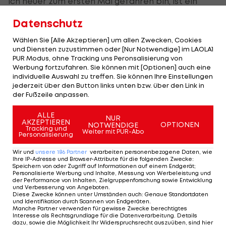
ich heuer zum ersten Mal gefahren bin, ist ein
super Rennen. Lüttich-Bastogne-Lüttich ist fast zu
Datenschutz
schwer für mich. Das ist ein Wahnsinn, bei mir war
Wählen Sie [Alle Akzeptieren] um allen Zwecken, Cookies
heuer nach 180 Kilometern Schluss, aber da hat
und Diensten zuzustimmen oder [Nur Notwendige] im LAOLA1
das Rennen erst angefangen (lacht). Aber das ist
PUR Modus, ohne Tracking uns Peronsalisierung von
Werbung fortzufahren. Sie können mit [Optionen] auch eine
egal, es ist einfach ein Prozess. Nächstes Jahr
individuelle Auswahl zu treffen. Sie können Ihre Einstellungen
versuche ich es dann auszufahren, im Jahr darauf
jederzeit über den Button links unten bzw. über den Link in
der Fußzeile anpassen.
vielleicht Top 30 und so weiter.
ALLE
LAOLA1
: Du studierst auf der Montan-Uni Leoben.
NUR
AKZEPTIEREN
OPTIONEN
NOTWENDIGE
Tracking und
Wie lässt sich das mit dem Rennfahrerleben
Weiter mit PUR-Abo
Personalisierung
vereinbaren?
Wir und
unsere
186
Partner
verarbeiten personenbezogene Daten, wie
Ihre IP-Adresse und Browser-Attribute für die folgenden Zwecke
:
Preidler
: Ich studiere Bergbau, also Rohstoff-
Speichern von oder Zugriff auf Informationen auf einem Endgerät;
Personalisierte Werbung und Inhalte, Messung von Werbeleistung und
Ingenieurwesen. Im Sommer mache ich nur
der Performance von Inhalten, Zielgruppenforschung sowie Entwicklung
und Verbesserung von Angeboten
.
Prüfungen, im Winter mache ich dann auch
Diese Zwecke können unter Umständen auch
:
Genaue Standortdaten
und Identifikation durch Scannen von Endgeräten
.
Übungen mit Anwesenheitspflicht. Es dauert
Manche Partner verwenden für gewisse Zwecke berechtigtes
Interesse als Rechtsgrundlage für die Datenverarbeitung. Details
dementsprechend länger, aber es geht. Man muss
dazu, sowie die Möglichkeit Ihr Widerspruchsrecht auszuüben, sind hier