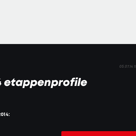
05.07.14 1
4 etappenprofile
014: