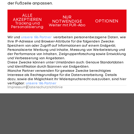
der Fußzeile anpassen.
ALLE
KOMMENTARE
NUR
AKZEPTIEREN
OPTIONEN
NOTWENDIGE
Tracking und
Weiter mit PUR-Abo
Personalisierung
Wir und
unsere
186
Partner
verarbeiten personenbezogene Daten, wie
Ihre IP-Adresse und Browser-Attribute für die folgenden Zwecke
:
Speichern von oder Zugriff auf Informationen auf einem Endgerät;
Personalisierte Werbung und Inhalte, Messung von Werbeleistung und
der Performance von Inhalten, Zielgruppenforschung sowie Entwicklung
und Verbesserung von Angeboten
.
Diese Zwecke können unter Umständen auch
:
Genaue Standortdaten
und Identifikation durch Scannen von Endgeräten
.
Manche Partner verwenden für gewisse Zwecke berechtigtes
Interesse als Rechtsgrundlage für die Datenverarbeitung. Details
dazu, sowie die Möglichkeit Ihr Widerspruchsrecht auszuüben, sind hier
verfügbar
:
unsere
186
Partner
Impressum
|
Datenschutzrichtlinie