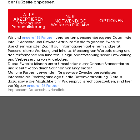
KOMMENTARE
der Fußzeile anpassen.
ALLE
NUR
AKZEPTIEREN
OPTIONEN
NOTWENDIGE
Tracking und
Weiter mit PUR-Abo
Personalisierung
Wir und
unsere
186
Partner
verarbeiten personenbezogene Daten, wie
Ihre IP-Adresse und Browser-Attribute für die folgenden Zwecke
:
Speichern von oder Zugriff auf Informationen auf einem Endgerät;
Personalisierte Werbung und Inhalte, Messung von Werbeleistung und
der Performance von Inhalten, Zielgruppenforschung sowie Entwicklung
und Verbesserung von Angeboten
.
Diese Zwecke können unter Umständen auch
:
Genaue Standortdaten
und Identifikation durch Scannen von Endgeräten
.
Manche Partner verwenden für gewisse Zwecke berechtigtes
Interesse als Rechtsgrundlage für die Datenverarbeitung. Details
dazu, sowie die Möglichkeit Ihr Widerspruchsrecht auszuüben, sind hier
verfügbar
:
unsere
186
Partner
Impressum
|
Datenschutzrichtlinie