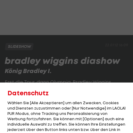
22.07.12 16:09
SLIDESHOW
bradley wiggins diashow
König Bradley I.
Erst die Tour, dann Olympia. Bradley Wiggins
krönte sich 2012 zum König des Radsports.
Datenschutz
Wählen Sie [Alle Akzeptieren] um allen Zwecken, Cookies
1 VON 54
und Diensten zuzustimmen oder [Nur Notwendige] im LAOLA1
PUR Modus, ohne Tracking uns Peronsalisierung von
Werbung fortzufahren. Sie können mit [Optionen] auch eine
individuelle Auswahl zu treffen. Sie können Ihre Einstellungen
jederzeit über den Button links unten bzw. über den Link in