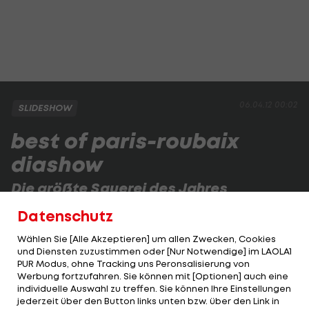
06.04.12 00:02
SLIDESHOW
best of paris-roubaix
diashow
Die größte Sauerei des Jahres
Voller Dreck und voller Staub - so kommen
Datenschutz
Radprofis gerne mal ins Ziel bei Paris-Roubaix.
Wählen Sie [Alle Akzeptieren] um allen Zwecken, Cookies
und Diensten zuzustimmen oder [Nur Notwendige] im LAOLA1
PUR Modus, ohne Tracking uns Peronsalisierung von
1 VON 45
Werbung fortzufahren. Sie können mit [Optionen] auch eine
individuelle Auswahl zu treffen. Sie können Ihre Einstellungen
jederzeit über den Button links unten bzw. über den Link in