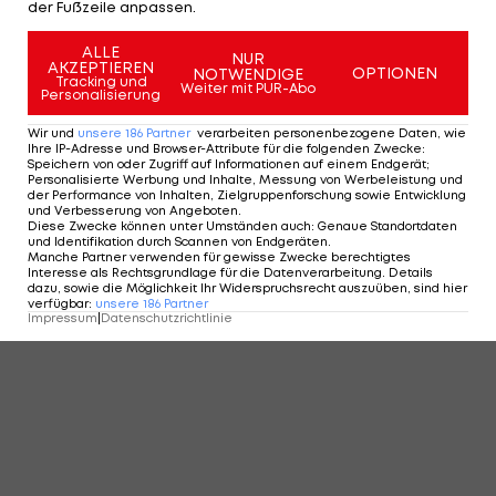
der Fußzeile anpassen.
KOMMENTARE
ALLE
NUR
AKZEPTIEREN
OPTIONEN
NOTWENDIGE
Tracking und
Weiter mit PUR-Abo
Personalisierung
Wir und
unsere
186
Partner
verarbeiten personenbezogene Daten, wie
Ihre IP-Adresse und Browser-Attribute für die folgenden Zwecke
:
Speichern von oder Zugriff auf Informationen auf einem Endgerät;
Personalisierte Werbung und Inhalte, Messung von Werbeleistung und
der Performance von Inhalten, Zielgruppenforschung sowie Entwicklung
und Verbesserung von Angeboten
.
Diese Zwecke können unter Umständen auch
:
Genaue Standortdaten
und Identifikation durch Scannen von Endgeräten
.
Manche Partner verwenden für gewisse Zwecke berechtigtes
Interesse als Rechtsgrundlage für die Datenverarbeitung. Details
dazu, sowie die Möglichkeit Ihr Widerspruchsrecht auszuüben, sind hier
verfügbar
:
unsere
186
Partner
Impressum
|
Datenschutzrichtlinie