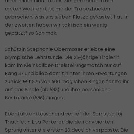
aber leider nicht bis ins Ziel gebracht. In der
ersten Wettfahrt ist mir der Trapezhacken
gebrochen, was uns sieben Plätze gekostet hat, in
der zweiten haben wir taktisch ein wenig
gepatzt", so Schimak.
Schützin Stephanie Obermoser erlebte eine
olympische Lehrstunde. Die 23-jährige Tirolerin
kam im Kleinkaliber-Dreistellungsmatch nur auf
Rang 37 und blieb damit hinter ihren Erwartungen
zurück. Mit 573 von 600 möglichen Ringen fehlte ihr
auf das Finale (ab 583) und ihre persönliche
Bestmarke (586) einiges.
Ebenfalls enttäuschend verlief der Samstag für
Triathletin Lisa Perterer, die den anvisierten
Sprung unter die ersten 20 deutlich verpasste. Die