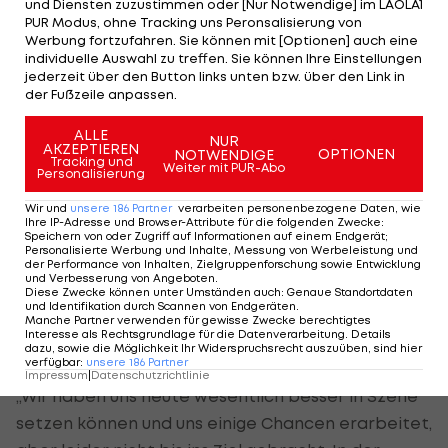
und Diensten zuzustimmen oder [Nur Notwendige] im LAOLA1
war in dieser Woche einfach nicht stark genug. Es
PUR Modus, ohne Tracking uns Peronsalisierung von
Werbung fortzufahren. Sie können mit [Optionen] auch eine
hat zwar gut begonnen, ich habe dann aber an
individuelle Auswahl zu treffen. Sie können Ihre Einstellungen
Speed verloren, taktische Fehler sind dazu
jederzeit über den Button links unten bzw. über den Link in
der Fußzeile anpassen.
gekommen und die Unsicherheit ist größer
geworden. In Athen 2004 hat mir der sechste Sinn
ALLE
NUR
AKZEPTIEREN
OPTIONEN
NOTWENDIGE
zu Silber verholfen, hier habe ich mir schwer
Tracking und
Weiter mit PUR-Abo
Personalisierung
getan die Dinge am Wasser richtig zu
Wir und
unsere
186
Partner
verarbeiten personenbezogene Daten, wie
interpretieren", zieht Geritzer Resümee.
Ihre IP-Adresse und Browser-Attribute für die folgenden Zwecke
:
Speichern von oder Zugriff auf Informationen auf einem Endgerät;
Personalisierte Werbung und Inhalte, Messung von Werbeleistung und
Viele Enttäuschungen
der Performance von Inhalten, Zielgruppenforschung sowie Entwicklung
und Verbesserung von Angeboten
.
Diese Zwecke können unter Umständen auch
:
Genaue Standortdaten
Die 470er-Damen Lara Vadlau/Eva Maria Schimak
und Identifikation durch Scannen von Endgeräten
.
Manche Partner verwenden für gewisse Zwecke berechtigtes
verbuchten einen 15. und einen 16. Platz und sind
Interesse als Rechtsgrundlage für die Datenverarbeitung. Details
dazu, sowie die Möglichkeit Ihr Widerspruchsrecht auszuüben, sind hier
nach vier Durchgängen 20. und Letzte.
verfügbar
:
unsere
186
Partner
Impressum
|
Datenschutzrichtlinie
„Wir haben uns heute wesentlich besser in Szene
setzen können und uns einige Chancen erarbeitet,