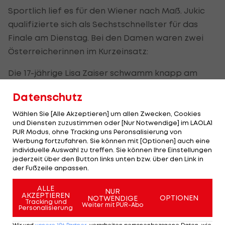
Sportlich lief es für den Wiener nach Maß. Jukic
qualifizierte sich als Sechstschnellster für das
Finale am Dienstag. Bei den Damen waren zwei
Österreicherinnen im Kurzeinsatz:
Die 17-jährige Lisa Zaiser schwamm knapp am
Lagen-Semifinale über 200 m vorbei, Jördis
Datenschutz
Steinegger enttäuschte nach den 400 m Lagen
(23.) auch über 200 m Kraul und wurde unter 35
Wählen Sie [Alle Akzeptieren] um allen Zwecken, Cookies
und Diensten zuzustimmen oder [Nur Notwendige] im LAOLA1
Konkurrentinnen nur 29.
PUR Modus, ohne Tracking uns Peronsalisierung von
Werbung fortzufahren. Sie können mit [Optionen] auch eine
Tischtennis
-Herren verabschieden sich
individuelle Auswahl zu treffen. Sie können Ihre Einstellungen
jederzeit über den Button links unten bzw. über den Link in
der Fußzeile anpassen.
Auf der Tischtennis-Platte verabschiedeten sich
ALLE
mit
Werner Schlager
und Chen Weixing zwei
NUR
AKZEPTIEREN
OPTIONEN
NOTWENDIGE
Routiniers gebührend von Olympia. Der 39-jährige
Tracking und
Weiter mit PUR-Abo
Personalisierung
Schlager musste sich in der 3. Runde dem