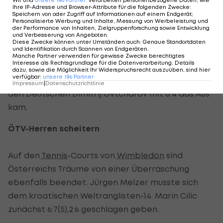
Wir und
unsere
186
Partner
verarbeiten personenbezogene Daten, wie
übermächtigen Chinesen Wang Hao 1:4
Ihre IP-Adresse und Browser-Attribute für die folgenden Zwecke
:
Speichern von oder Zugriff auf Informationen auf einem Endgerät;
geschlagen geben.
Personalisierte Werbung und Inhalte, Messung von Werbeleistung und
der Performance von Inhalten, Zielgruppenforschung sowie Entwicklung
und Verbesserung von Angeboten
.
"Als ich ihn beim Einspielen gesehen haben, habe
Diese Zwecke können unter Umständen auch
:
Genaue Standortdaten
und Identifikation durch Scannen von Endgeräten
.
ich mir gedacht, wie soll ich da einen Punkt
Manche Partner verwenden für gewisse Zwecke berechtigtes
Interesse als Rechtsgrundlage für die Datenverarbeitung. Details
machen", erklärte Schlager. Der 40-jährige Chen
dazu, sowie die Möglichkeit Ihr Widerspruchsrecht auszuüben, sind hier
verfügbar
:
unsere
186
Partner
schaffte es bis ins Achtelfinale, wo aber gegen
Impressum
|
Datenschutzrichtlinie
den Deutschen Dimitrij Ovtcharov mit 0:4 das Aus
kam.
ÖTV-Herren scheitern
Auf den
Tennis
-Courts von
Wimbledon
sind
Österreichs Träume von einer Überraschung
ebenfalls beendet. Jürgen Melzer musste sich
dem kroatischen Weltranglisten-14. Marin Cilic
zunächst 6:7(5),2:6 geschlagen geben.