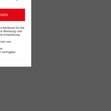
ONEN
Attribute für die
erte Werbung und
ie Entwicklung
nnen von
ie
r verfügbar
: