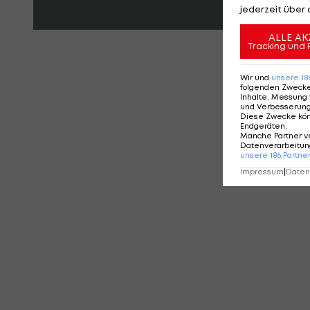
jederzeit über 
ALLE AK
Tracking und 
KO
Wir und
unsere
18
folgenden Zweck
Inhalte, Messung 
und Verbesserun
Diese Zwecke kö
Endgeräten
.
Manche Partner v
Datenverarbeitung
unsere
186
Partne
Impressum
|
Datens