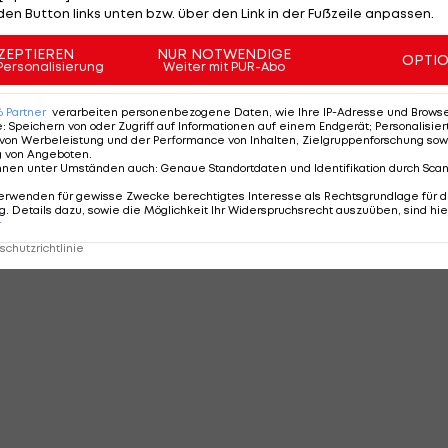
den Button links unten bzw. über den Link in der Fußzeile anpassen.
ZEPTIEREN
NUR NOTWENDIGE
OPTI
Personalisierung
Weiter mit PUR-Abo
MMENTARE
6
Partner
verarbeiten personenbezogene Daten, wie Ihre IP-Adresse und Browser-
e
:
Speichern von oder Zugriff auf Informationen auf einem Endgerät; Personalisi
von Werbeleistung und der Performance von Inhalten, Zielgruppenforschung sow
g von Angeboten
.
nnen unter Umständen auch
:
Genaue Standortdaten und Identifikation durch Sca
erwenden für gewisse Zwecke berechtigtes Interesse als Rechtsgrundlage für d
. Details dazu, sowie die Möglichkeit Ihr Widerspruchsrecht auszuüben, sind hie
r
chutzrichtlinie