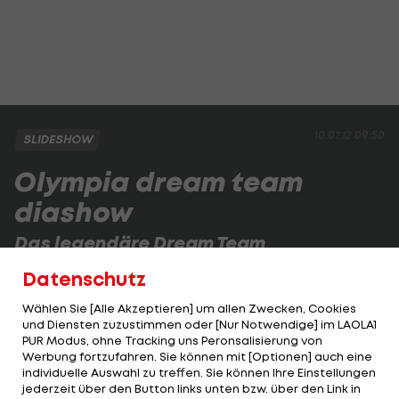
10.07.12 09:50
SLIDESHOW
Olympia dream team
diashow
Das legendäre Dream Team
Das olympische Dream Team der USA ist legendär.
Datenschutz
Wählen Sie [Alle Akzeptieren] um allen Zwecken, Cookies
und Diensten zuzustimmen oder [Nur Notwendige] im LAOLA1
1 VON 30
PUR Modus, ohne Tracking uns Peronsalisierung von
Werbung fortzufahren. Sie können mit [Optionen] auch eine
individuelle Auswahl zu treffen. Sie können Ihre Einstellungen
jederzeit über den Button links unten bzw. über den Link in