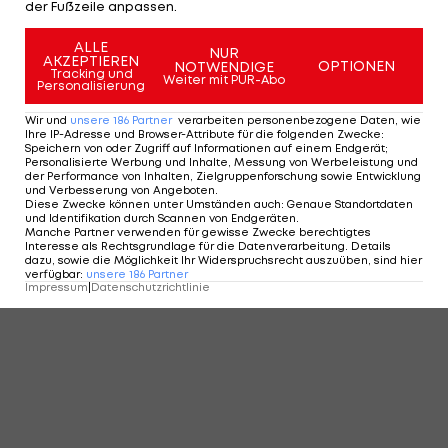
KOMMENTARE
der Fußzeile anpassen.
ALLE
NUR
AKZEPTIEREN
OPTIONEN
NOTWENDIGE
Tracking und
Weiter mit PUR-Abo
Personalisierung
Wir und
unsere
186
Partner
verarbeiten personenbezogene Daten, wie
Ihre IP-Adresse und Browser-Attribute für die folgenden Zwecke
:
Speichern von oder Zugriff auf Informationen auf einem Endgerät;
Personalisierte Werbung und Inhalte, Messung von Werbeleistung und
der Performance von Inhalten, Zielgruppenforschung sowie Entwicklung
und Verbesserung von Angeboten
.
Diese Zwecke können unter Umständen auch
:
Genaue Standortdaten
und Identifikation durch Scannen von Endgeräten
.
Manche Partner verwenden für gewisse Zwecke berechtigtes
Interesse als Rechtsgrundlage für die Datenverarbeitung. Details
dazu, sowie die Möglichkeit Ihr Widerspruchsrecht auszuüben, sind hier
verfügbar
:
unsere
186
Partner
Impressum
|
Datenschutzrichtlinie